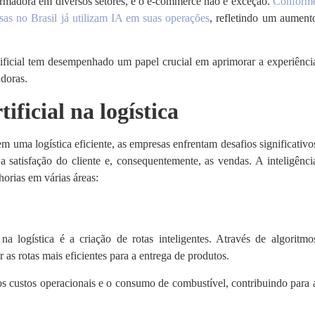
sformadora em diversos setores, e o e-commerce não é exceção.
Conform
as no Brasil já utilizam IA em suas operações
, refletindo um aument
rtificial tem desempenhado um papel crucial em aprimorar a experiênci
adoras.
ificial na logística
 uma logística eficiente, as empresas enfrentam desafios significativo
satisfação do cliente e, consequentemente, as vendas. A inteligênci
orias em várias áreas:
 na logística é a criação de rotas inteligentes. Através de algoritmo
as rotas mais eficientes para a entrega de produtos.
s custos operacionais e o consumo de combustível, contribuindo para 