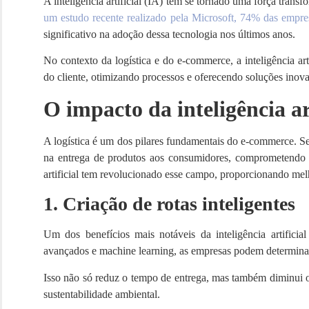
A inteligência artificial (IA) tem se tornado uma força tran
um estudo recente realizado pela Microsoft, 74% das empres
significativo na adoção dessa tecnologia nos últimos anos.
No contexto da logística e do e-commerce, a inteligência a
do cliente, otimizando processos e oferecendo soluções inov
O impacto da inteligência art
A logística é um dos pilares fundamentais do e-commerce. Sem
na entrega de produtos aos consumidores, comprometendo a 
artificial tem revolucionado esse campo, proporcionando melh
1. Criação de rotas inteligentes
Um dos benefícios mais notáveis da inteligência artificial
avançados e machine learning, as empresas podem determinar 
Isso não só reduz o tempo de entrega, mas também diminui o
sustentabilidade ambiental.