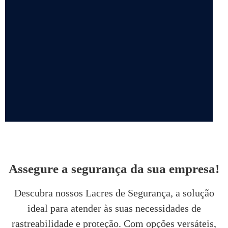
DEPOIMENTOS
Assegure a segurança da sua empresa!
“Achei o atendimento da Seal Lacres
Descubra nossos Lacres de Segurança, a solução
simplesmente excepcional, desde o primeiro
ideal para atender às suas necessidades de
contato até o pós-venda, neste quesito são
imbatíveis! Todos são muito prestativos e
rastreabilidade e proteção. Com opções versáteis,