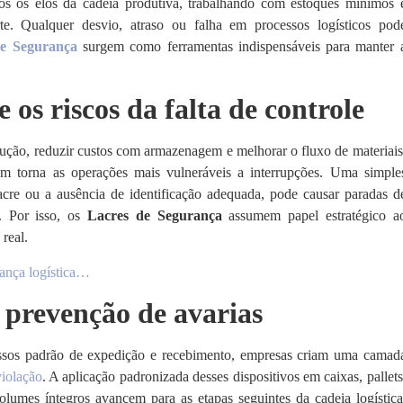
os os elos da cadeia produtiva, trabalhando com estoques mínimos 
orte. Qualquer desvio, atraso ou falha em processos logísticos pod
de Segurança
surgem como ferramentas indispensáveis para manter 
 os riscos da falta de controle
dução, reduzir custos com armazenagem e melhorar o fluxo de materiais
ém torna as operações mais vulneráveis a interrupções. Uma simple
re ou a ausência de identificação adequada, pode causar paradas d
s. Por isso, os
Lacres de Segurança
assumem papel estratégico a
 real.
ança logística…
 prevenção de avarias
sos padrão de expedição e recebimento, empresas criam uma camad
violação
. A aplicação padronizada desses dispositivos em caixas, pallets
olumes íntegros avancem para as etapas seguintes da cadeia logística