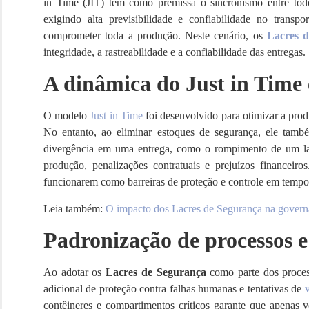
in Time (JIT) têm como premissa o sincronismo entre tod
exigindo alta previsibilidade e confiabilidade no transp
comprometer toda a produção. Neste cenário, os
Lacres 
integridade, a rastreabilidade e a confiabilidade das entregas.
A dinâmica do Just in Time e
O modelo
Just in Time
foi desenvolvido para otimizar a pro
No entanto, ao eliminar estoques de segurança, ele tamb
divergência em uma entrega, como o rompimento de um lac
produção, penalizações contratuais e prejuízos financeiro
funcionarem como barreiras de proteção e controle em tempo
Leia também:
O impacto dos Lacres de Segurança na govern
Padronização de processos e
Ao adotar os
Lacres de Segurança
como parte dos proces
adicional de proteção contra falhas humanas e tentativas de
contêineres e compartimentos críticos garante que apenas v