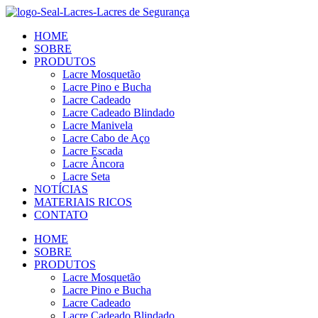
Ir
para
HOME
o
SOBRE
conteúdo
PRODUTOS
Lacre Mosquetão
Lacre Pino e Bucha
Lacre Cadeado
Lacre Cadeado Blindado
Lacre Manivela
Lacre Cabo de Aço
Lacre Escada
Lacre Âncora
Lacre Seta
NOTÍCIAS
MATERIAIS RICOS
CONTATO
HOME
SOBRE
PRODUTOS
Lacre Mosquetão
Lacre Pino e Bucha
Lacre Cadeado
Lacre Cadeado Blindado