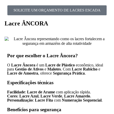
SOLICITE UM ORÇAMENTO DE LACRES ESCADA
Lacre ÂNCORA
Por que escolher o Lacre Âncora?
O
Lacre Âncora
é um
Lacre de Plástico
econômico, ideal
para
Gestão de Ativos
e
Malotes
. Com
Lacre Rabicho
e
Lacre de Amostra
, oferece
Segurança Prática
.
Especificações técnicas
Facilidade
:
Lacre de Arame
com aplicação rápida.
Cores
:
Lacre Azul
,
Lacre Verde
,
Lacre Amarelo
.
Personalização
:
Lacre Fita
com
Numeração Sequencial
.
Benefícios para segurança