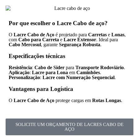
Por que escolher o Lacre Cabo de aço?
O
Lacre Cabo de Aço
é projetado para
Carretas
e
Lonas
,
com
Cabo para Carreta
e
Lacre Extensor
. Ideal para
Cabo Mercosul
, garante
Segurança Robusta
.
Especificações técnicas
Resistência
:
Cabo de Sider
para
Transporte Rodoviário
.
Aplicação
:
Lacre para Lona
em
Caminhões
.
Personalização
:
Lacre com Numeração Sequencial
.
Vantagens para Logística
O
Lacre Cabo de Aço
protege cargas em
Rotas Longas
.
SOLICITE UM ORÇAMENTO DE LACRES CABO DE
AÇO