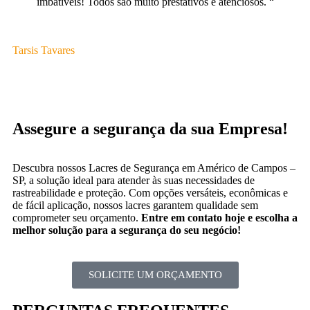
imbatíveis! Todos são muito prestativos e atenciosos. “
c
um
Tarsis Tavares
Pe
Assegure a segurança da sua Empresa!
Descubra nossos Lacres de Segurança em Américo de Campos –
SP, a solução ideal para atender às suas necessidades de
rastreabilidade e proteção. Com opções versáteis, econômicas e
de fácil aplicação, nossos lacres garantem qualidade sem
comprometer seu orçamento.
Entre em contato hoje e escolha a
melhor solução para a segurança do seu negócio!
SOLICITE UM ORÇAMENTO