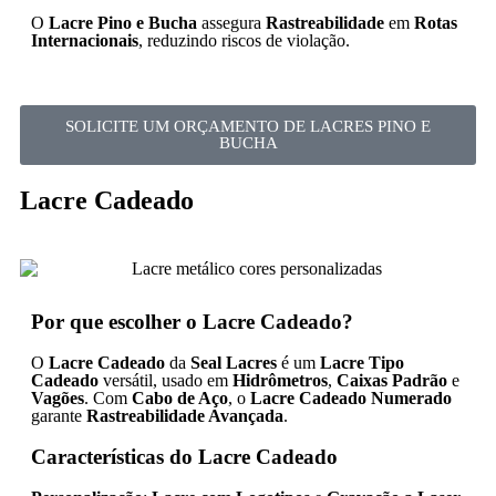
O
Lacre Pino e Bucha
assegura
Rastreabilidade
em
Rotas
Internacionais
, reduzindo riscos de violação.
SOLICITE UM ORÇAMENTO DE LACRES PINO E
BUCHA
Lacre Cadeado
Por que escolher o Lacre Cadeado?
O
Lacre Cadeado
da
Seal Lacres
é um
Lacre Tipo
Cadeado
versátil, usado em
Hidrômetros
,
Caixas Padrão
e
Vagões
. Com
Cabo de Aço
, o
Lacre Cadeado Numerado
garante
Rastreabilidade Avançada
.
Características do Lacre Cadeado