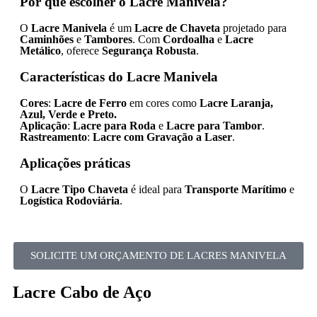
Por que escolher o Lacre Manivela?
O
Lacre Manivela
é um
Lacre de Chaveta
projetado para
Caminhões
e
Tambores
. Com
Cordoalha
e
Lacre
Metálico
, oferece
Segurança Robusta
.
Características do Lacre Manivela
Cores
:
Lacre de Ferro
em cores como
Lacre Laranja,
Azul, Verde e Preto.
Aplicação
:
Lacre para Roda
e
Lacre para Tambor
.
Rastreamento
:
Lacre com Gravação a Laser
.
Aplicações práticas
O
Lacre Tipo Chaveta
é ideal para
Transporte Marítimo
e
Logística Rodoviária
.
SOLICITE UM ORÇAMENTO DE LACRES MANIVELA
Lacre Cabo de Aço