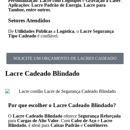
Personalização
:
Lacre com Logotipos
e
Gravação a Laser
.
Aplicações
:
Lacre Padrão de Energia
,
Lacre para
Tambor, entre outros
.
Setores Atendidos
De
Utilidades Públicas
a
Logística
, o
Lacre Segurança
Tipo Cadeado
é confiável.
SOLICITE UM ORÇAMENTO DE LACRES CADEADO
Lacre Cadeado Blindado
Por que escolher o Lacre Cadeado Blindado?
O
Lacre Cadeado Blindado
oferece
Segurança Reforçada
para
Cargas de Alto Valor
. Com
Cabo de Aço
e
Lacre
Blindado
, é ideal para
Caixas Padrão
e
Contêineres
.