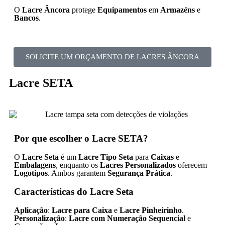
O
Lacre Âncora
protege
Equipamentos
em
Armazéns
e
Bancos
.
SOLICITE UM ORÇAMENTO DE LACRES ÂNCORA
Lacre SETA
Por que escolher o Lacre SETA?
O
Lacre Seta
é um
Lacre Tipo Seta
para
Caixas
e
Embalagens
, enquanto os
Lacres Personalizados
oferecem
Logotipos
. Ambos garantem
Segurança Prática
.
Características do Lacre Seta
Aplicação
:
Lacre para Caixa
e
Lacre Pinheirinho
.
Personalização
:
Lacre com Numeração Sequencial
e