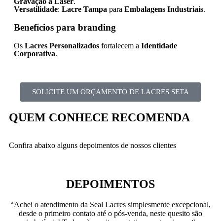
Gravação a Laser
.
Versatilidade
:
Lacre Tampa
para
Embalagens Industriais
.
Benefícios para branding
Os
Lacres Personalizados
fortalecem a
Identidade
Corporativa
.
SOLICITE UM ORÇAMENTO DE LACRES SETA
QUEM CONHECE RECOMENDA
Confira abaixo alguns depoimentos de nossos clientes
DEPOIMENTOS
“Achei o atendimento da Seal Lacres simplesmente excepcional,
desde o primeiro contato até o pós-venda, neste quesito são
Ag