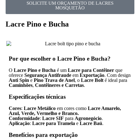
SOLICITE UM ORÇAMENTO DE LACRES
MOSQUETÃO
Lacre Pino e Bucha
Por que escolher o Lacre Pino e Bucha?
O
Lacre Pino e Bucha
é um
Lacre para Contêiner
que
oferece
Segurança Antifraude
em
Exportação
. Com design
Anti Spin
e
Pino Trava de Anel
, o
Lacre Bolt
é ideal para
Caminhões
,
Contêineres e Carretas
.
Especificações técnicas
Cores
:
Lacre Metálico
em cores como
Lacre Amarelo,
Azul, Verde, Vermelho e Branco.
Conformidade
:
Lacre SIF
para
Agronegócio
.
Aplicação
:
Lacre para Tramela
e
Lacre Baú
.
Benefícios para exportação