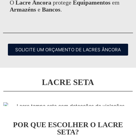
O
Lacre Âncora
protege
Equipamentos
em
Armazéns
e
Bancos
.
SOLICITE UM ORÇAMENTO DE LACRES ÂNCORA
LACRE SETA
POR QUE ESCOLHER O LACRE
SETA?