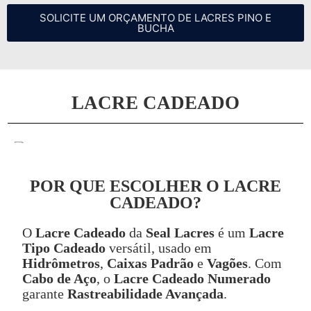
SOLICITE UM ORÇAMENTO DE LACRES PINO E
BUCHA
LACRE CADEADO
POR QUE ESCOLHER O LACRE
CADEADO?
O
Lacre Cadeado
da
Seal Lacres
é um
Lacre
Tipo Cadeado
versátil, usado em
Hidrômetros
,
Caixas Padrão
e
Vagões
. Com
Cabo de Aço
, o
Lacre Cadeado Numerado
garante
Rastreabilidade Avançada
.