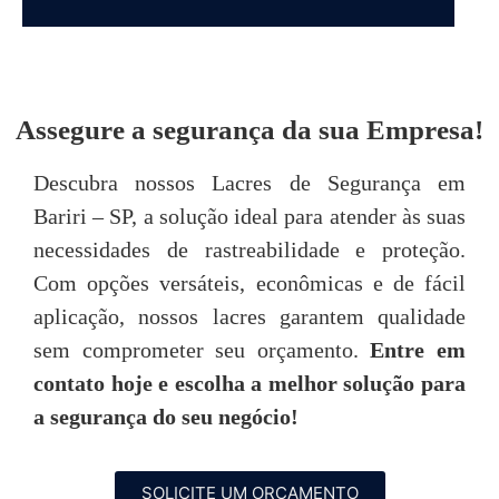
DEPOIMENTOS
Assegure a segurança da sua Empresa!
“Achei o atendimento da Seal Lacres
"
Descubra nossos Lacres de Segurança em
simplesmente excepcional, desde o primeiro
Bariri – SP, a solução ideal para atender às suas
contato até o pós-venda, neste quesito são
imbatíveis! Todos são muito prestativos e
u
necessidades de rastreabilidade e proteção.
atenciosos. “
Com opções versáteis, econômicas e de fácil
aplicação, nossos lacres garantem qualidade
Tarsis Tavares
sem comprometer seu orçamento.
Entre em
contato hoje e escolha a melhor solução para
P
a segurança do seu negócio!
SOLICITE UM ORÇAMENTO