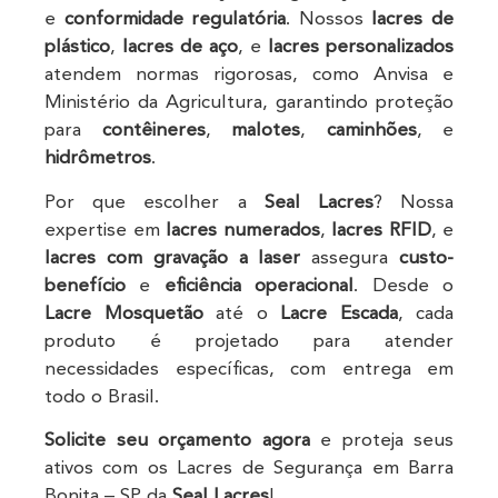
e
conformidade regulatória
. Nossos
lacres de
plástico
,
lacres de aço
, e
lacres personalizados
atendem normas rigorosas, como Anvisa e
Ministério da Agricultura, garantindo proteção
para
contêineres
,
malotes
,
caminhões
, e
hidrômetros
.
Por que escolher a
Seal Lacres
? Nossa
expertise em
lacres numerados
,
lacres RFID
, e
lacres com gravação a laser
assegura
custo-
benefício
e
eficiência operacional
. Desde o
Lacre Mosquetão
até o
Lacre Escada
, cada
produto é projetado para atender
necessidades específicas, com entrega em
todo o Brasil.
Solicite seu orçamento agora
e proteja seus
ativos com os Lacres de Segurança em Barra
Bonita – SP da
Seal Lacres
!