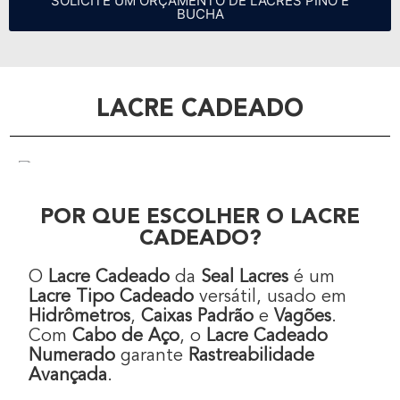
SOLICITE UM ORÇAMENTO DE LACRES PINO E
BUCHA
LACRE CADEADO
POR QUE ESCOLHER O LACRE
CADEADO?
O
Lacre Cadeado
da
Seal Lacres
é um
Lacre Tipo Cadeado
versátil, usado em
Hidrômetros
,
Caixas Padrão
e
Vagões
.
Com
Cabo de Aço
, o
Lacre Cadeado
Numerado
garante
Rastreabilidade
Avançada
.