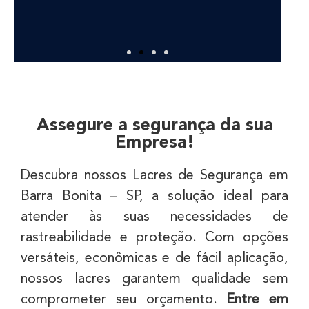
DEPOIMENTOS
Assegure a segurança da sua
Empresa!
"Trabalho desde 1981 na área de inspeção
do Ministério da Agricultura, até hoje o
Descubra nossos Lacres de Segurança em
Lacre Mosquetão é um dos melhores que já
Barra Bonita – SP, a solução ideal para
utilizei, um lacre que dá toda a segurança,
tanto para o comprador quanto para nós
atender às suas necessidades de
que assinamos a documentação. É um lacre
rastreabilidade e proteção. Com opções
de uma aplicação simples, fácil manuseio e
S
versáteis, econômicas e de fácil aplicação,
bem seguro. É um ótimo lacre!"
nossos lacres garantem qualidade sem
Pedro
comprometer seu orçamento.
Entre em