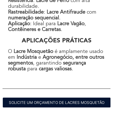
Resistência
:
Lacre de Ferro
com alta
durabilidade.
Rastreabilidade
:
Lacre Antifraude
com
numeração sequencial
.
Aplicação
: Ideal para
Lacre Vagão
,
Contêineres e Carretas
.
APLICAÇÕES PRÁTICAS
O
Lacre Mosquetão
é amplamente usado
em
Indústria
e
Agronegócio, entre outros
segmentos
, garantindo
segurança
robusta
para
cargas valiosas
.
SOLICITE UM ORÇAMENTO DE LACRES MOSQUETÃO