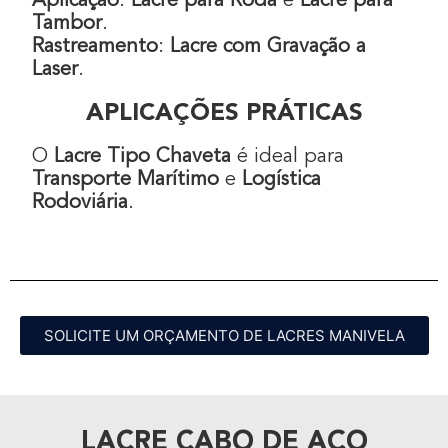
Aplicação
:
Lacre para Roda
e
Lacre para
Tambor
.
Rastreamento
:
Lacre com Gravação a
Laser
.
APLICAÇÕES PRÁTICAS
O
Lacre Tipo Chaveta
é ideal para
Transporte Marítimo
e
Logística
Rodoviária
.
SOLICITE UM ORÇAMENTO DE LACRES MANIVELA
LACRE CABO DE AÇO