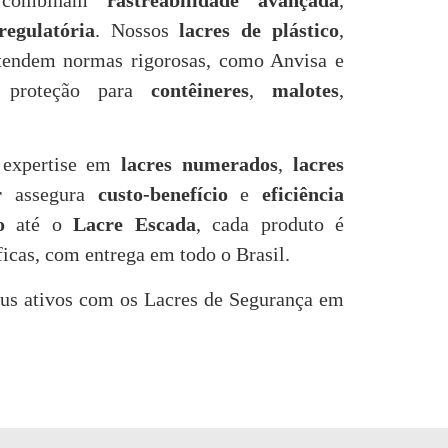
ue combinam
rastreabilidade avançada
,
egulatória
. Nossos
lacres de plástico
,
endem normas rigorosas, como Anvisa e
do proteção para
contêineres
,
malotes
,
 expertise em
lacres numerados
,
lacres
r
assegura
custo-benefício
e
eficiência
o
até o
Lacre Escada
, cada produto é
ficas, com entrega em todo o Brasil.
eus ativos com os Lacres de Segurança em