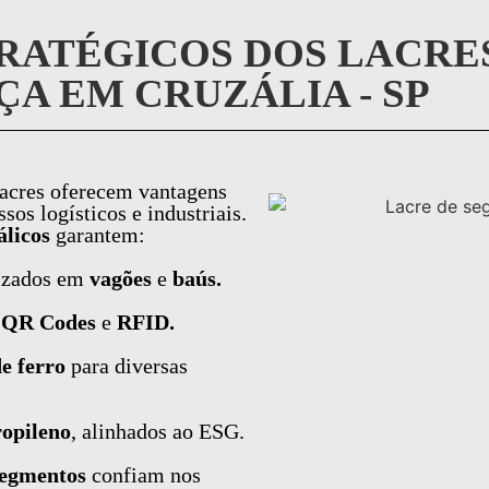
RATÉGICOS DOS LACRE
A EM CRUZÁLIA - SP
acres oferecem vantagens
os logísticos e industriais.
álicos
garantem:
izados em
vagões
e
baús.
m
QR Codes
e
RFID.
de ferro
para diversas
ropileno
, alinhados ao ESG.
 segmentos
confiam nos