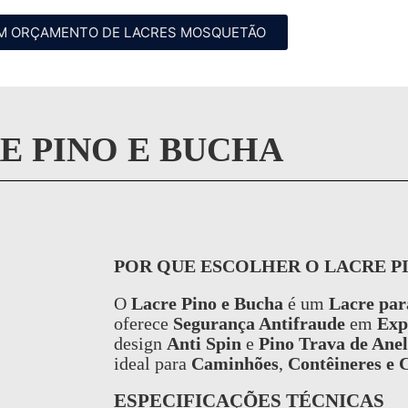
UM ORÇAMENTO DE LACRES MOSQUETÃO
E PINO E BUCHA
POR QUE ESCOLHER O LACRE P
O
Lacre Pino e Bucha
é um
Lacre par
oferece
Segurança Antifraude
em
Exp
design
Anti Spin
e
Pino Trava de Anel
ideal para
Caminhões
,
Contêineres e 
ESPECIFICAÇÕES TÉCNICAS