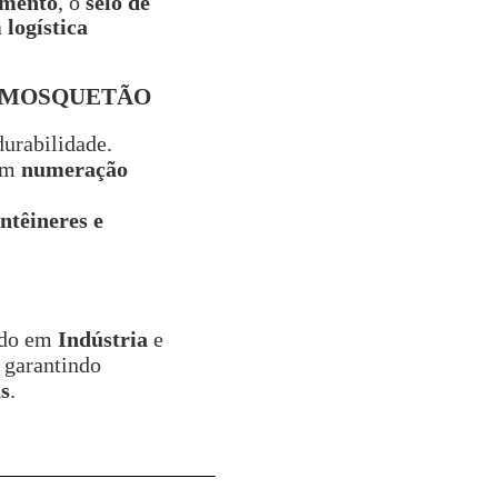
amento
, o
selo de
a
logística
E MOSQUETÃO
urabilidade.
om
numeração
ntêineres e
ado em
Indústria
e
, garantindo
s
.