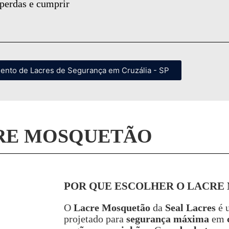
 perdas e cumprir
mento de Lacres de Segurança em Cruzália - SP
RE MOSQUETÃO
POR QUE ESCOLHER O LACRE
O
Lacre Mosquetão
da
Seal Lacres
é 
projetado para
segurança máxima
em