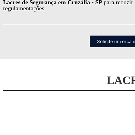
Lacres de Segurança em Cruzália - SP
para reduzir
regulamentações.
Solicite um orça
LAC