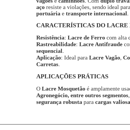
vagões
e
caminhões
. Com
duplo trav
aço
resiste a violações, sendo ideal par
portuária
e
transporte internacional
.
CARACTERÍSTICAS DO LACR
Resistência
:
Lacre de Ferro
com alta d
Rastreabilidade
:
Lacre Antifraude
c
sequencial
.
Aplicação
: Ideal para
Lacre Vagão
,
Co
Carretas
.
APLICAÇÕES PRÁTICAS
O
Lacre Mosquetão
é amplamente us
Agronegócio, entre outros segmentos
segurança robusta
para
cargas valiosa