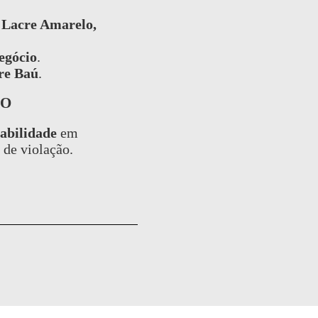
o
Lacre Amarelo,
egócio
.
re Baú
.
ÃO
abilidade
em
 de violação.