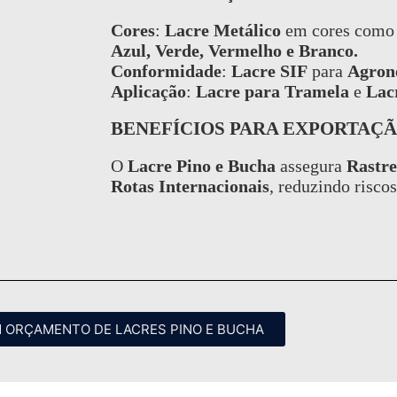
Cores
:
Lacre Metálico
em cores com
Azul, Verde, Vermelho e Branco.
Conformidade
:
Lacre SIF
para
Agron
Aplicação
:
Lacre para Tramela
e
Lac
BENEFÍCIOS PARA EXPORTAÇ
O
Lacre Pino e Bucha
assegura
Rastre
Rotas Internacionais
, reduzindo riscos
M ORÇAMENTO DE LACRES PINO E BUCHA