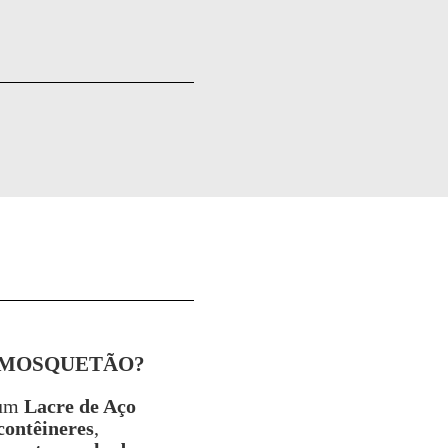
 MOSQUETÃO?
um
Lacre de Aço
contêineres
,