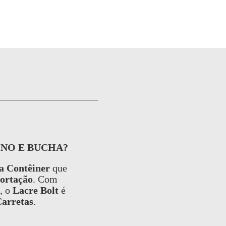
INO E BUCHA?
a Contêiner
que
ortação
. Com
, o
Lacre Bolt
é
Carretas
.