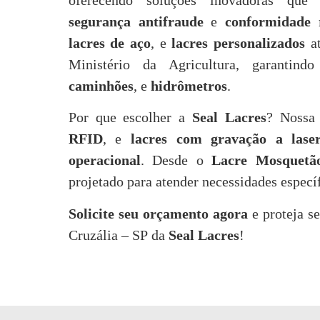
oferecendo soluções inovadoras q
segurança antifraude
e
conformidade r
lacres de aço
, e
lacres personalizados
at
Ministério da Agricultura, garantin
caminhões
, e
hidrômetros
.
Por que escolher a
Seal Lacres
? Nossa
RFID
, e
lacres com gravação a lase
operacional
. Desde o
Lacre Mosquetã
projetado para atender necessidades especí
Solicite seu orçamento agora
e proteja s
Cruzália – SP da
Seal Lacres
!