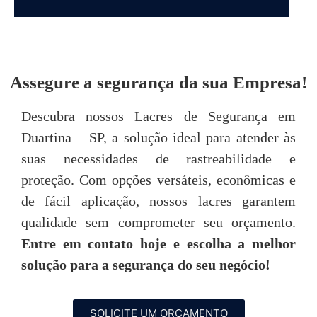
DEPOIMENTOS
Assegure a segurança da sua Empresa!
“Achei o atendimento da Seal Lacres
"
Descubra nossos Lacres de Segurança em
simplesmente excepcional, desde o primeiro
Duartina – SP, a solução ideal para atender às
contato até o pós-venda, neste quesito são
imbatíveis! Todos são muito prestativos e
u
suas necessidades de rastreabilidade e
atenciosos. “
proteção. Com opções versáteis, econômicas e
de fácil aplicação, nossos lacres garantem
Tarsis Tavares
qualidade sem comprometer seu orçamento.
Entre em contato hoje e escolha a melhor
P
solução para a segurança do seu negócio!
SOLICITE UM ORÇAMENTO