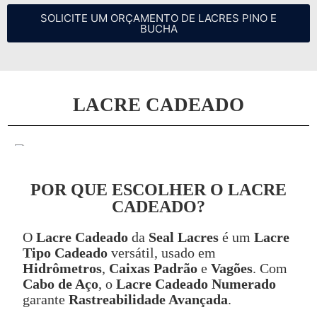
SOLICITE UM ORÇAMENTO DE LACRES PINO E
BUCHA
LACRE CADEADO
POR QUE ESCOLHER O LACRE
CADEADO?
O
Lacre Cadeado
da
Seal Lacres
é um
Lacre
Tipo Cadeado
versátil, usado em
Hidrômetros
,
Caixas Padrão
e
Vagões
. Com
Cabo de Aço
, o
Lacre Cadeado Numerado
garante
Rastreabilidade Avançada
.