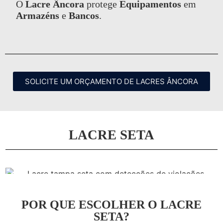
O
Lacre Âncora
protege
Equipamentos
em
Armazéns
e
Bancos
.
SOLICITE UM ORÇAMENTO DE LACRES ÂNCORA
LACRE SETA
POR QUE ESCOLHER O LACRE
SETA?