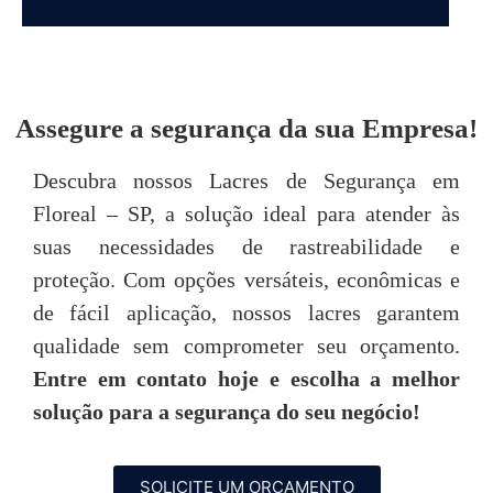
DEPOIMENTOS
Assegure a segurança da sua Empresa!
“Achei o atendimento da Seal Lacres
"
Descubra nossos Lacres de Segurança em
simplesmente excepcional, desde o primeiro
Floreal – SP, a solução ideal para atender às
contato até o pós-venda, neste quesito são
imbatíveis! Todos são muito prestativos e
u
suas necessidades de rastreabilidade e
atenciosos. “
proteção. Com opções versáteis, econômicas e
de fácil aplicação, nossos lacres garantem
Tarsis Tavares
qualidade sem comprometer seu orçamento.
Entre em contato hoje e escolha a melhor
P
solução para a segurança do seu negócio!
SOLICITE UM ORÇAMENTO