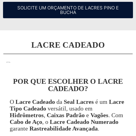
SOLICITE UM ORÇAMENTO DE LACRES PINO E
BUCHA
LACRE CADEADO
POR QUE ESCOLHER O LACRE
CADEADO?
O
Lacre Cadeado
da
Seal Lacres
é um
Lacre
Tipo Cadeado
versátil, usado em
Hidrômetros
,
Caixas Padrão
e
Vagões
. Com
Cabo de Aço
, o
Lacre Cadeado Numerado
garante
Rastreabilidade Avançada
.