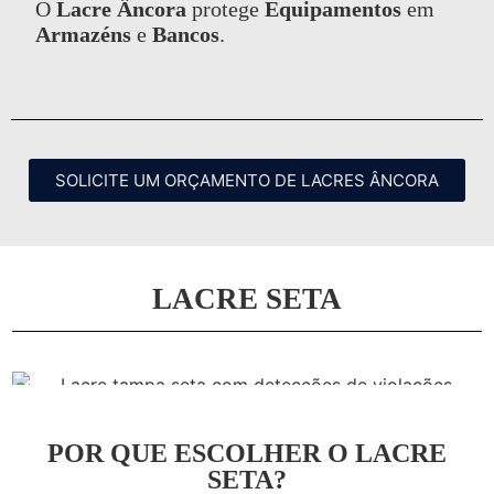
O
Lacre Âncora
protege
Equipamentos
em
Armazéns
e
Bancos
.
SOLICITE UM ORÇAMENTO DE LACRES ÂNCORA
LACRE SETA
POR QUE ESCOLHER O LACRE
SETA?