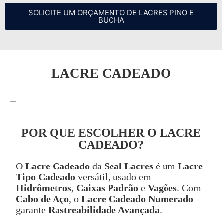
SOLICITE UM ORÇAMENTO DE LACRES PINO E
BUCHA
LACRE CADEADO
POR QUE ESCOLHER O LACRE
CADEADO?
O
Lacre Cadeado
da
Seal Lacres
é um
Lacre
Tipo Cadeado
versátil, usado em
Hidrômetros
,
Caixas Padrão
e
Vagões
. Com
Cabo de Aço
, o
Lacre Cadeado Numerado
garante
Rastreabilidade Avançada
.