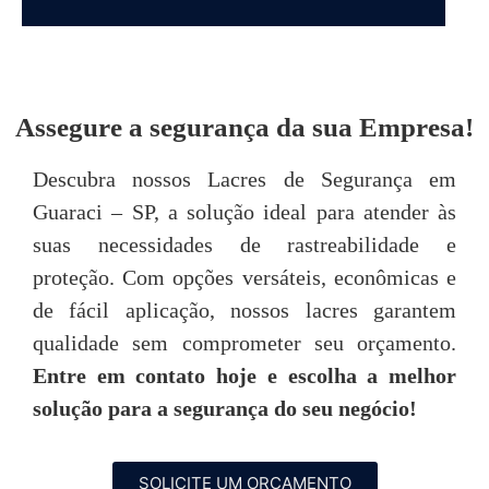
DEPOIMENTOS
Assegure a segurança da sua Empresa!
“Achei o atendimento da Seal Lacres
"
Descubra nossos Lacres de Segurança em
simplesmente excepcional, desde o primeiro
Guaraci – SP, a solução ideal para atender às
contato até o pós-venda, neste quesito são
imbatíveis! Todos são muito prestativos e
u
suas necessidades de rastreabilidade e
atenciosos. “
proteção. Com opções versáteis, econômicas e
de fácil aplicação, nossos lacres garantem
Tarsis Tavares
qualidade sem comprometer seu orçamento.
Entre em contato hoje e escolha a melhor
P
solução para a segurança do seu negócio!
SOLICITE UM ORÇAMENTO