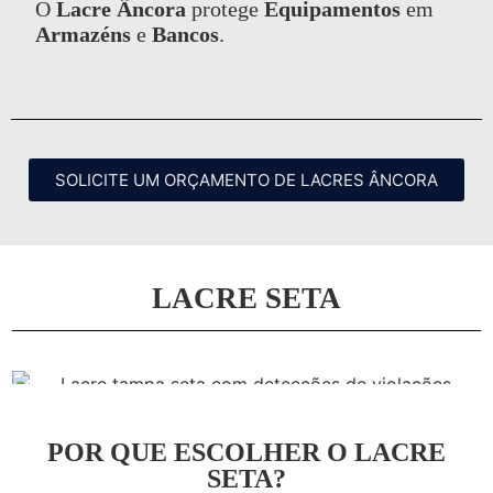
O
Lacre Âncora
protege
Equipamentos
em
Armazéns
e
Bancos
.
SOLICITE UM ORÇAMENTO DE LACRES ÂNCORA
LACRE SETA
POR QUE ESCOLHER O LACRE
SETA?