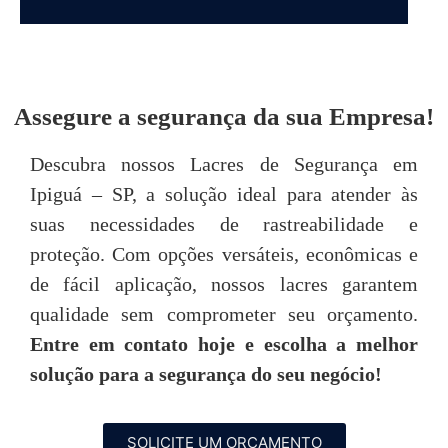
DEPOIMENTOS
Assegure a segurança da sua Empresa!
“Achei o atendimento da Seal Lacres
"
Descubra nossos Lacres de Segurança em
simplesmente excepcional, desde o primeiro
Ipiguá – SP, a solução ideal para atender às
contato até o pós-venda, neste quesito são
imbatíveis! Todos são muito prestativos e
u
suas necessidades de rastreabilidade e
atenciosos. “
proteção. Com opções versáteis, econômicas e
de fácil aplicação, nossos lacres garantem
Tarsis Tavares
qualidade sem comprometer seu orçamento.
Entre em contato hoje e escolha a melhor
P
solução para a segurança do seu negócio!
SOLICITE UM ORÇAMENTO