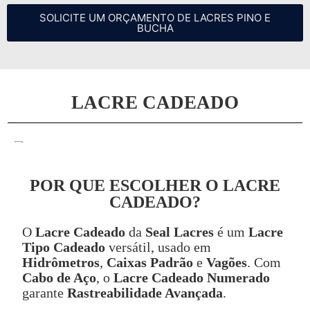
SOLICITE UM ORÇAMENTO DE LACRES PINO E
BUCHA
LACRE CADEADO
POR QUE ESCOLHER O LACRE
CADEADO?
O
Lacre Cadeado
da
Seal Lacres
é um
Lacre
Tipo Cadeado
versátil, usado em
Hidrômetros
,
Caixas Padrão
e
Vagões
. Com
Cabo de Aço
, o
Lacre Cadeado Numerado
garante
Rastreabilidade Avançada
.