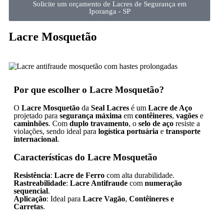
Solicite um orçamento de Lacres de Segurança em
Iporanga - SP
Lacre Mosquetão
Por que escolher o Lacre Mosquetão?
O
Lacre Mosquetão
da
Seal Lacres
é um
Lacre de Aço
projetado para
segurança máxima
em
contêineres
,
vagões
e
caminhões
. Com
duplo travamento
, o
selo de aço
resiste a
violações, sendo ideal para
logística portuária
e
transporte
internacional
.
Características do Lacre Mosquetão
Resistência
:
Lacre de Ferro
com alta durabilidade.
Rastreabilidade
:
Lacre Antifraude
com
numeração
sequencial
.
Aplicação
: Ideal para
Lacre Vagão
,
Contêineres e
Carretas
.