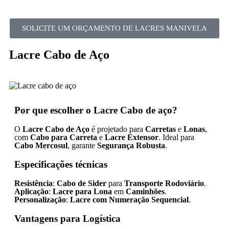
SOLICITE UM ORÇAMENTO DE LACRES MANIVELA
Lacre Cabo de Aço
Por que escolher o Lacre Cabo de aço?
O
Lacre Cabo de Aço
é projetado para
Carretas
e
Lonas
,
com
Cabo para Carreta
e
Lacre Extensor
. Ideal para
Cabo Mercosul
, garante
Segurança Robusta
.
Especificações técnicas
Resistência
:
Cabo de Sider
para
Transporte Rodoviário
.
Aplicação
:
Lacre para Lona
em
Caminhões
.
Personalização
:
Lacre com Numeração Sequencial
.
Vantagens para Logística