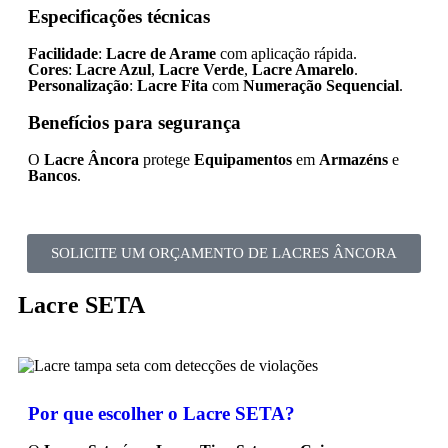
Especificações técnicas
Facilidade
:
Lacre de Arame
com aplicação rápida.
Cores
:
Lacre Azul
,
Lacre Verde
,
Lacre Amarelo
.
Personalização
:
Lacre Fita
com
Numeração Sequencial
.
Benefícios para segurança
O
Lacre Âncora
protege
Equipamentos
em
Armazéns
e
Bancos
.
SOLICITE UM ORÇAMENTO DE LACRES ÂNCORA
Lacre SETA
Por que escolher o Lacre SETA?