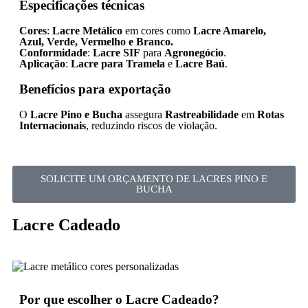
Especificações técnicas
Cores
:
Lacre Metálico
em cores como
Lacre Amarelo,
Azul, Verde, Vermelho e Branco.
Conformidade
:
Lacre SIF
para
Agronegócio
.
Aplicação
:
Lacre para Tramela
e
Lacre Baú
.
Benefícios para exportação
O
Lacre Pino e Bucha
assegura
Rastreabilidade
em
Rotas
Internacionais
, reduzindo riscos de violação.
SOLICITE UM ORÇAMENTO DE LACRES PINO E
BUCHA
Lacre Cadeado
Por que escolher o Lacre Cadeado?