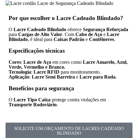
Por que escolher o Lacre Cadeado Blindado?
O
Lacre Cadeado Blindado
oferece
Segurança Reforçada
para
Cargas de Alto Valor
. Com
Cabo de Aço
e
Lacre
Blindado
, é ideal para
Caixas Padrão
e
Contêineres
.
Especificações técnicas
Cores
:
Lacre de Aço
em cores como
Lacre Amarelo, Azul,
Verde, Vermelho e Branco.
Tecnologia
:
Lacre RFID
para monitoramento.
Aplicação
:
Lacre Semi Barreira
e
Lacre para Roda
.
Benefícios para segurança
O
Lacre Tipo Caixa
protege contra violações em
Transporte Rodoviário
.
SOLICITE UM ORÇAMENTO DE LACRES CADEADO
BLINDADO