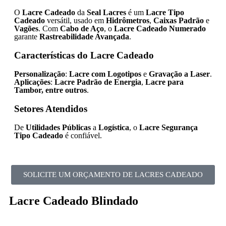
O
Lacre Cadeado
da
Seal Lacres
é um
Lacre Tipo
Cadeado
versátil, usado em
Hidrômetros
,
Caixas Padrão
e
Vagões
. Com
Cabo de Aço
, o
Lacre Cadeado Numerado
garante
Rastreabilidade Avançada
.
Características do Lacre Cadeado
Personalização
:
Lacre com Logotipos
e
Gravação a Laser
.
Aplicações
:
Lacre Padrão de Energia
,
Lacre para
Tambor, entre outros
.
Setores Atendidos
De
Utilidades Públicas
a
Logística
, o
Lacre Segurança
Tipo Cadeado
é confiável.
SOLICITE UM ORÇAMENTO DE LACRES CADEADO
Lacre Cadeado Blindado