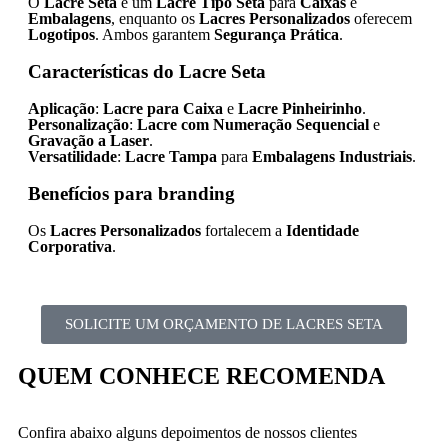
O
Lacre Seta
é um
Lacre Tipo Seta
para
Caixas
e
Embalagens
, enquanto os
Lacres Personalizados
oferecem
Logotipos
. Ambos garantem
Segurança Prática
.
Características do Lacre Seta
Aplicação
:
Lacre para Caixa
e
Lacre Pinheirinho
.
Personalização
:
Lacre com Numeração Sequencial
e
Gravação a Laser
.
Versatilidade
:
Lacre Tampa
para
Embalagens Industriais
.
Benefícios para branding
Os
Lacres Personalizados
fortalecem a
Identidade
Corporativa
.
SOLICITE UM ORÇAMENTO DE LACRES SETA
QUEM CONHECE RECOMENDA
Confira abaixo alguns depoimentos de nossos clientes