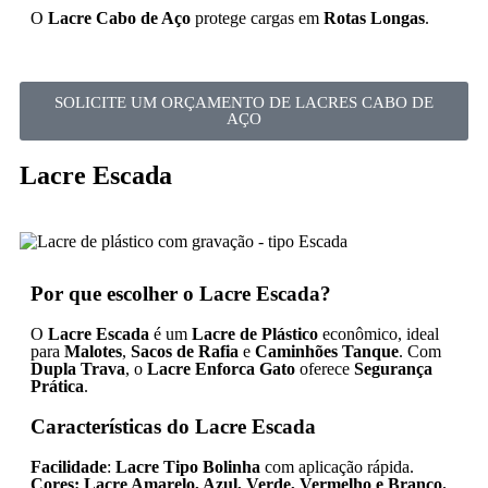
O
Lacre Cabo de Aço
protege cargas em
Rotas Longas
.
SOLICITE UM ORÇAMENTO DE LACRES CABO DE
AÇO
Lacre Escada
Por que escolher o Lacre Escada?
O
Lacre Escada
é um
Lacre de Plástico
econômico, ideal
para
Malotes
,
Sacos de Rafia
e
Caminhões Tanque
. Com
Dupla Trava
, o
Lacre Enforca Gato
oferece
Segurança
Prática
.
Características do Lacre Escada
Facilidade
:
Lacre Tipo Bolinha
com aplicação rápida.
Cores:
Lacre Amarelo, Azul, Verde, Vermelho e Branco.