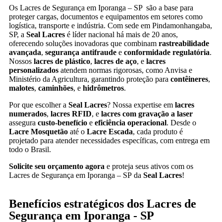
Os Lacres de Segurança em Iporanga – SP são a base para
proteger cargas, documentos e equipamentos em setores como
logística, transporte e indústria. Com sede em Pindamonhangaba,
SP, a
Seal Lacres
é líder nacional há mais de 20 anos,
oferecendo soluções inovadoras que combinam
rastreabilidade
avançada
,
segurança antifraude
e
conformidade regulatória
.
Nossos
lacres de plástico
,
lacres de aço
, e
lacres
personalizados
atendem normas rigorosas, como Anvisa e
Ministério da Agricultura, garantindo proteção para
contêineres
,
malotes
,
caminhões
, e
hidrômetros
.
Por que escolher a
Seal Lacres
? Nossa expertise em
lacres
numerados
,
lacres RFID
, e
lacres com gravação a laser
assegura
custo-benefício
e
eficiência operacional
. Desde o
Lacre Mosquetão
até o
Lacre Escada
, cada produto é
projetado para atender necessidades específicas, com entrega em
todo o Brasil.
Solicite seu orçamento agora
e proteja seus ativos com os
Lacres de Segurança em Iporanga – SP da
Seal Lacres
!
Benefícios estratégicos dos Lacres de
Segurança em Iporanga - SP