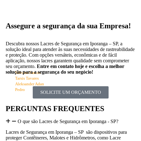
Assegure a segurança da sua Empresa!
DEPOIMENTOS
DEPOIMENTOS
DEPOIMENTOS
DEPOIMENTOS
Descubra nossos Lacres de Segurança em Iporanga – SP, a
“Os produtos da Seal Lacres receberam uma ótima avaliação aqui
“Achei o atendimento da Seal Lacres simplesmente excepcional,
"A utilização dos Lacres de Segurança em Iporanga - SP da Seal
"Trabalho desde 1981 na área de inspeção do Ministério da
solução ideal para atender às suas necessidades de rastreabilidade
na empresa, por ser um pouco menor traz facilidade no manuseio,
Agricultura, até hoje o Lacre Mosquetão é um dos melhores que
Lacres proporcionou uma redução drástica de desvios de carga,
desde o primeiro contato até o pós-venda, neste quesito são
e proteção. Com opções versáteis, econômicas e de fácil
já utilizei, um lacre que dá toda a segurança, tanto para o
evitando dessa forma perdas consideráveis de insumos e
imbatíveis! Todos são muito prestativos e atenciosos. “
facilidade essa que ajuda na lacração da carga. ”
aplicação, nossos lacres garantem qualidade sem comprometer
resultados no campo, gerando confiabilidade nos processos de
comprador quanto para nós que assinamos a documentação. É
seu orçamento.
Entre em contato hoje e escolha a melhor
um lacre de uma aplicação simples, fácil manuseio e bem seguro.
nossa empresa e segurança para os produtos dos nossos clientes."
solução para a segurança do seu negócio!
Silvano Santos
É um ótimo lacre!"
Tarsis Tavares
Aleksander Adan
Pedro
SOLICITE UM ORÇAMENTO
PERGUNTAS FREQUENTES
O que são Lacres de Segurança em Iporanga - SP?
Lacres de Segurança em Iporanga – SP são dispositivos para
proteger Contêineres, Malotes e Hidrômetros, como Lacre