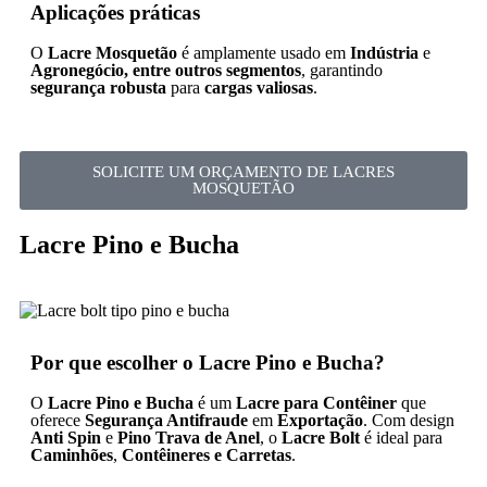
Aplicações práticas
O
Lacre Mosquetão
é amplamente usado em
Indústria
e
Agronegócio, entre outros segmentos
, garantindo
segurança robusta
para
cargas valiosas
.
SOLICITE UM ORÇAMENTO DE LACRES
MOSQUETÃO
Lacre Pino e Bucha
Por que escolher o Lacre Pino e Bucha?
O
Lacre Pino e Bucha
é um
Lacre para Contêiner
que
oferece
Segurança Antifraude
em
Exportação
. Com design
Anti Spin
e
Pino Trava de Anel
, o
Lacre Bolt
é ideal para
Caminhões
,
Contêineres e Carretas
.