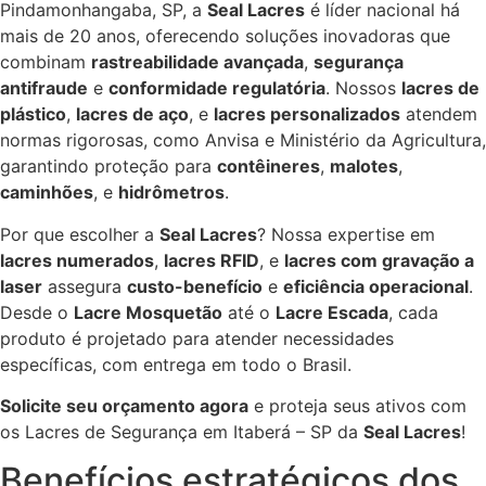
Pindamonhangaba, SP, a
Seal Lacres
é líder nacional há
mais de 20 anos, oferecendo soluções inovadoras que
combinam
rastreabilidade avançada
,
segurança
antifraude
e
conformidade regulatória
. Nossos
lacres de
plástico
,
lacres de aço
, e
lacres personalizados
atendem
normas rigorosas, como Anvisa e Ministério da Agricultura,
garantindo proteção para
contêineres
,
malotes
,
caminhões
, e
hidrômetros
.
Por que escolher a
Seal Lacres
? Nossa expertise em
lacres numerados
,
lacres RFID
, e
lacres com gravação a
laser
assegura
custo-benefício
e
eficiência operacional
.
Desde o
Lacre Mosquetão
até o
Lacre Escada
, cada
produto é projetado para atender necessidades
específicas, com entrega em todo o Brasil.
Solicite seu orçamento agora
e proteja seus ativos com
os Lacres de Segurança em Itaberá – SP da
Seal Lacres
!
Benefícios estratégicos dos