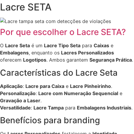
Lacre SETA
Por que escolher o Lacre SETA?
O
Lacre Seta
é um
Lacre Tipo Seta
para
Caixas
e
Embalagens
, enquanto os
Lacres Personalizados
oferecem
Logotipos
. Ambos garantem
Segurança Prática
.
Características do Lacre Seta
Aplicação
:
Lacre para Caixa
e
Lacre Pinheirinho
.
Personalização
:
Lacre com Numeração Sequencial
e
Gravação a Laser
.
Versatilidade
:
Lacre Tampa
para
Embalagens Industriais
.
Benefícios para branding
Os
Lacres Personalizados
fortalecem a
Identidade