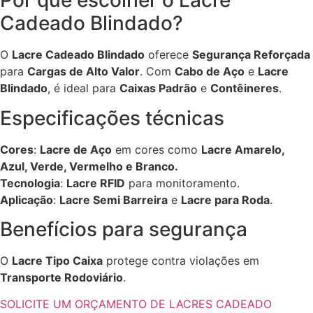
Por que escolher o Lacre
Cadeado Blindado?
O
Lacre Cadeado Blindado
oferece
Segurança Reforçada
para
Cargas de Alto Valor
. Com
Cabo de Aço
e
Lacre
Blindado
, é ideal para
Caixas Padrão
e
Contêineres
.
Especificações técnicas
Cores
:
Lacre de Aço
em cores como
Lacre Amarelo,
Azul, Verde, Vermelho e Branco.
Tecnologia
:
Lacre RFID
para monitoramento.
Aplicação
:
Lacre Semi Barreira
e
Lacre para Roda
.
Benefícios para segurança
O
Lacre Tipo Caixa
protege contra violações em
Transporte Rodoviário
.
SOLICITE UM ORÇAMENTO DE LACRES CADEADO