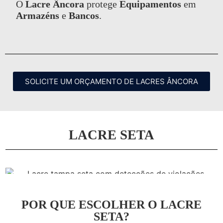
O
Lacre Âncora
protege
Equipamentos
em
Armazéns
e
Bancos
.
SOLICITE UM ORÇAMENTO DE LACRES ÂNCORA
LACRE SETA
POR QUE ESCOLHER O LACRE
SETA?