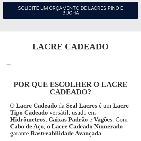
SOLICITE UM ORÇAMENTO DE LACRES PINO E
BUCHA
LACRE CADEADO
POR QUE ESCOLHER O LACRE
CADEADO?
O
Lacre Cadeado
da
Seal Lacres
é um
Lacre
Tipo Cadeado
versátil, usado em
Hidrômetros
,
Caixas Padrão
e
Vagões
. Com
Cabo de Aço
, o
Lacre Cadeado Numerado
garante
Rastreabilidade Avançada
.