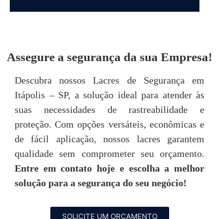
DEPOIMENTOS
Assegure a segurança da sua Empresa!
“Achei o atendimento da Seal Lacres
"
Descubra nossos Lacres de Segurança em
simplesmente excepcional, desde o primeiro
Itápolis – SP, a solução ideal para atender às
contato até o pós-venda, neste quesito são
imbatíveis! Todos são muito prestativos e
u
suas necessidades de rastreabilidade e
atenciosos. “
proteção. Com opções versáteis, econômicas e
de fácil aplicação, nossos lacres garantem
Tarsis Tavares
qualidade sem comprometer seu orçamento.
Entre em contato hoje e escolha a melhor
P
solução para a segurança do seu negócio!
SOLICITE UM ORÇAMENTO