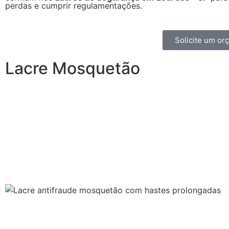
perdas e cumprir regulamentações.
Solicite um o
Lacre Mosquetão