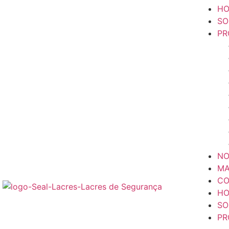
H
SO
PR
NO
MA
CO
H
SO
PR