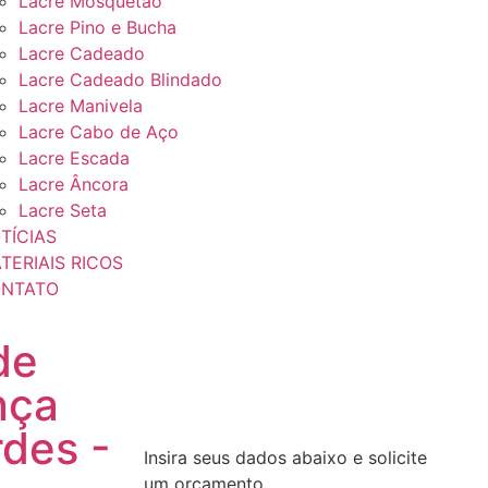
Lacre Mosquetão
Lacre Pino e Bucha
Lacre Cadeado
Lacre Cadeado Blindado
Lacre Manivela
Lacre Cabo de Aço
Lacre Escada
Lacre Âncora
Lacre Seta
TÍCIAS
TERIAIS RICOS
NTATO
de
nça
des -
Insira seus dados abaixo e solicite
um orçamento