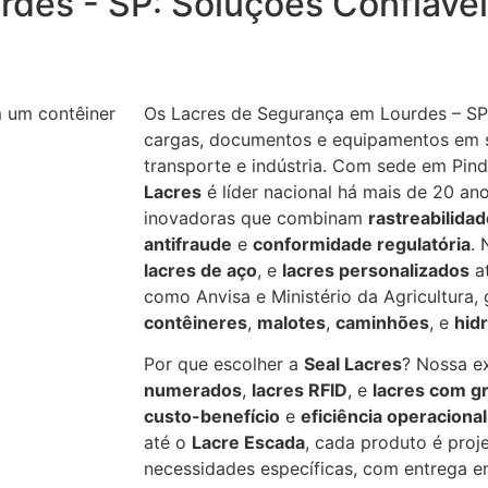
des - SP: Soluções Confiávei
Os Lacres de Segurança em Lourdes – SP
cargas, documentos e equipamentos em s
transporte e indústria. Com sede em Pi
Lacres
é líder nacional há mais de 20 an
inovadoras que combinam
rastreabilida
antifraude
e
conformidade regulatória
.
lacres de aço
, e
lacres personalizados
at
como Anvisa e Ministério da Agricultura,
contêineres
,
malotes
,
caminhões
, e
hid
Por que escolher a
Seal Lacres
? Nossa e
numerados
,
lacres RFID
, e
lacres com gr
custo-benefício
e
eficiência operacional
até o
Lacre Escada
, cada produto é proj
necessidades específicas, com entrega em