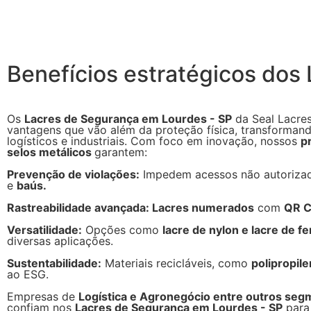
Benefícios estratégicos dos
Os
Lacres de Segurança em Lourdes - SP
da Seal Lacre
vantagens que vão além da proteção física, transforman
logísticos e industriais. Com foco em inovação, nossos
p
selos metálicos
garantem:
Prevenção de violações:
Impedem acessos não autoriz
e
baús.
Rastreabilidade avançada: Lacres numerados
com
QR 
Versatilidade:
Opções como
lacre de nylon e lacre de fe
diversas aplicações.
Sustentabilidade:
Materiais recicláveis, como
polipropil
ao ESG.
Empresas de
Logística e Agronegócio entre outros se
confiam nos
Lacres de Segurança em Lourdes - SP
para 