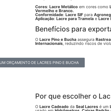
Cores
:
Lacre Metálico
em cores como
Vermelho e Branco.
Conformidade
:
Lacre SIF
para
Agroneg
Aplicação
:
Lacre para Tramela
e
Lacre
Benefícios para expor
O
Lacre Pino e Bucha
assegura
Rastrea
Internacionais
, reduzindo riscos de viol
 UM ORÇAMENTO DE LACRES PINO E BUCHA
Por que escolher o La
O
Lacre Cadeado
da
Seal Lacres
é um
usado em
Hidrômetros
,
Caixas Padrão