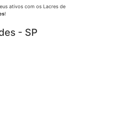
seus ativos com os Lacres de
es
!
des - SP