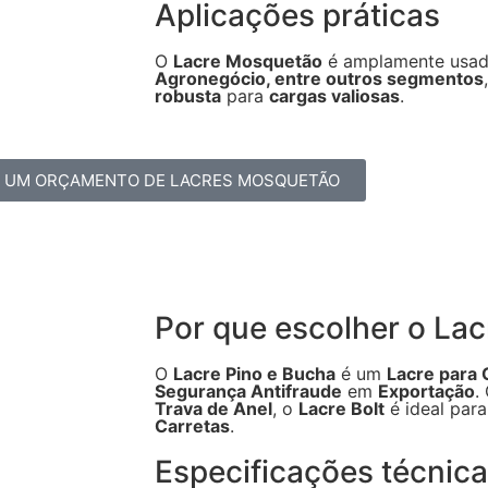
Aplicações práticas
O
Lacre Mosquetão
é amplamente usa
Agronegócio, entre outros segmentos
robusta
para
cargas valiosas
.
E UM ORÇAMENTO DE LACRES MOSQUETÃO
Por que escolher o Lac
O
Lacre Pino e Bucha
é um
Lacre para 
Segurança Antifraude
em
Exportação
.
Trava de Anel
, o
Lacre Bolt
é ideal par
Carretas
.
Especificações técnic