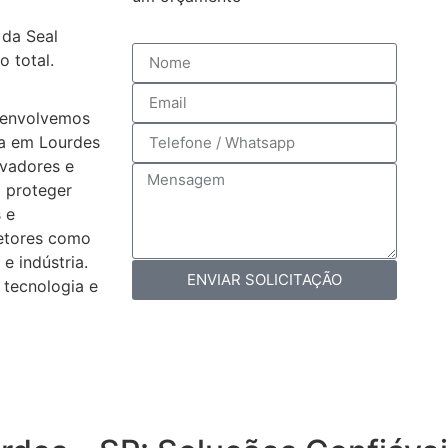
 da Seal
o total.
senvolvemos
a em Lourdes
ovadores e
 proteger
 e
etores como
 e indústria.
ENVIAR SOLICITAÇÃO
 tecnologia e