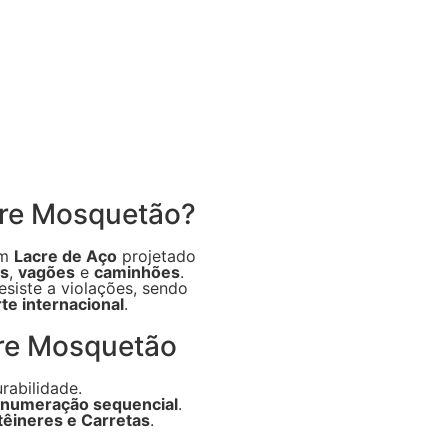
cre Mosquetão?
um
Lacre de Aço
projetado
es
,
vagões
e
caminhões
.
esiste a violações, sendo
te internacional
.
cre Mosquetão
rabilidade.
numeração sequencial
.
êineres e Carretas
.