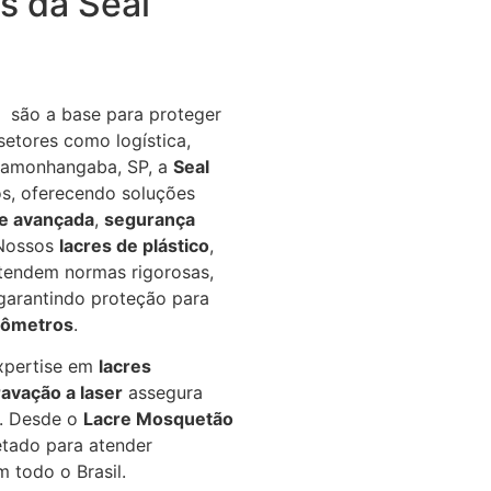
s da Seal
 são a base para proteger
etores como logística,
ndamonhangaba, SP, a
Seal
os, oferecendo soluções
de avançada
,
segurança
 Nossos
lacres de plástico
,
endem normas rigorosas,
 garantindo proteção para
rômetros
.
xpertise em
lacres
avação a laser
assegura
. Desde o
Lacre Mosquetão
etado para atender
 todo o Brasil.