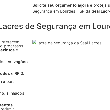
Solicite seu orçamento agora
e proteja 
Segurança em Lourdes – SP da
Seal Lacr
 Lacres de Segurança em Lour
s oferecem
do processos
recintos
e
ados em
vagões
Codes
e
RFID.
rro
para
eno
, alinhados
gmentos
reduzir