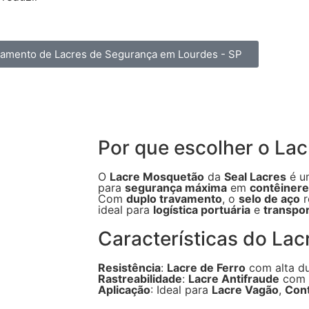
rçamento de Lacres de Segurança em Lourdes - SP
Por que escolher o La
O
Lacre Mosquetão
da
Seal Lacres
é 
para
segurança máxima
em
contêiner
Com
duplo travamento
, o
selo de aço
r
ideal para
logística portuária
e
transpor
Características do La
Resistência
:
Lacre de Ferro
com alta du
Rastreabilidade
:
Lacre Antifraude
com
Aplicação
: Ideal para
Lacre Vagão
,
Cont