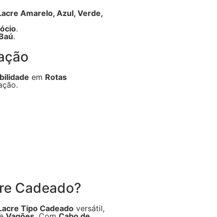
Lacre Amarelo, Azul, Verde,
ócio
.
 Baú
.
tação
bilidade
em
Rotas
ação.
cre Cadeado?
Lacre Tipo Cadeado
versátil,
e
Vagões
. Com
Cabo de