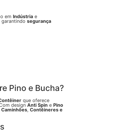
do em
Indústria
e
, garantindo
segurança
re Pino e Bucha?
Contêiner
que oferece
 Com design
Anti Spin
e
Pino
a
Caminhões
,
Contêineres e
as