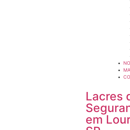
NO
MA
CO
Lacres 
Segura
em Lour