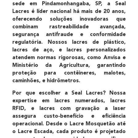
sede em Pindamonhangaba, SP, a
Seal
Lacres
é líder nacional há mais de 20 anos,
oferecendo soluções inovadoras que
combinam
rastreabilidade avançada
,
segurança antifraude
e
conformidade
regulatória
. Nossos
lacres de plástico
,
lacres de aço
, e
lacres personalizados
atendem normas rigorosas, como Anvisa e
Ministério da Agricultura, garantindo
proteção para
contêineres
,
malotes
,
caminhões
, e
hidrômetros
.
Por que escolher a
Seal Lacres
? Nossa
expertise em
lacres numerados
,
lacres
RFID
, e
lacres com gravação a laser
assegura
custo-benefício
e
eficiência
operacional
. Desde o
Lacre Mosquetão
até
o
Lacre Escada
, cada produto é projetado