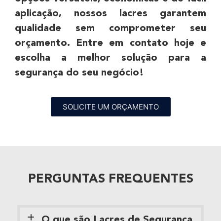
aplicação, nossos lacres garantem
qualidade sem comprometer seu
P
orçamento.
Entre em contato hoje e
escolha a melhor solução para a
segurança do seu negócio!
SOLICITE UM ORÇAMENTO
PERGUNTAS FREQUENTES
O que são Lacres de Segurança