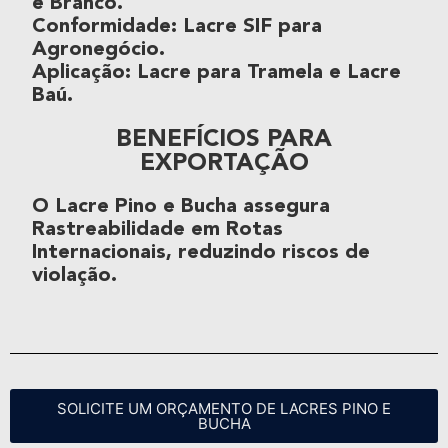
e Branco.
Conformidade
:
Lacre SIF
para
Agronegócio
.
Aplicação
:
Lacre para Tramela
e
Lacre
Baú
.
BENEFÍCIOS PARA
EXPORTAÇÃO
O
Lacre Pino e Bucha
assegura
Rastreabilidade
em
Rotas
Internacionais
, reduzindo riscos de
violação.
SOLICITE UM ORÇAMENTO DE LACRES PINO E
BUCHA