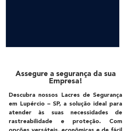
DEPOIMENTOS
Assegure a segurança da sua
Empresa!
“Achei o atendimento da Seal Lacres
simplesmente excepcional, desde o
Descubra nossos Lacres de Segurança
primeiro contato até o pós-venda, neste
em Lupércio – SP, a solução ideal para
quesito são imbatíveis! Todos são muito
prestativos e atenciosos. “
atender às suas necessidades de
rastreabilidade e proteção. Com
opções versáteis, econômicas e de fácil
Tarsis Tavares