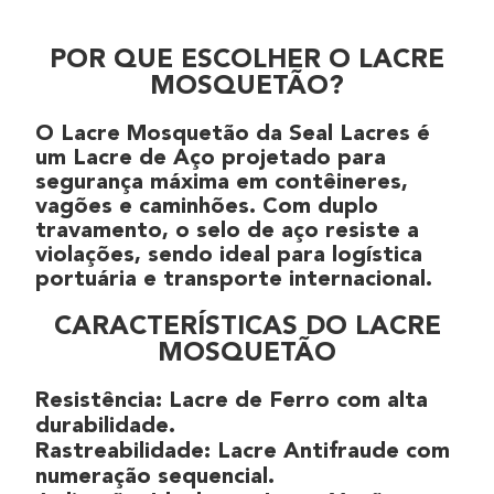
POR QUE ESCOLHER O LACRE
MOSQUETÃO?
O
Lacre Mosquetão
da
Seal Lacres
é
um
Lacre de Aço
projetado para
segurança máxima
em
contêineres
,
vagões
e
caminhões
. Com
duplo
travamento
, o
selo de aço
resiste a
violações, sendo ideal para
logística
portuária
e
transporte internacional
.
CARACTERÍSTICAS DO LACRE
MOSQUETÃO
Resistência
:
Lacre de Ferro
com alta
durabilidade.
Rastreabilidade
:
Lacre Antifraude
com
numeração sequencial
.