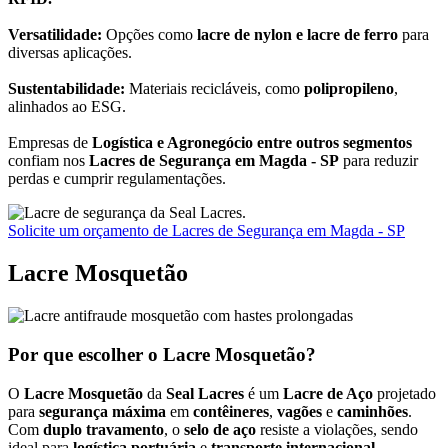
Versatilidade:
Opções como
lacre de nylon e lacre de ferro
para
diversas aplicações.
Sustentabilidade:
Materiais recicláveis, como
polipropileno
,
alinhados ao ESG.
Empresas de
Logística e Agronegócio entre outros segmentos
confiam nos
Lacres de Segurança em Magda - SP
para reduzir
perdas e cumprir regulamentações.
Solicite um orçamento de Lacres de Segurança em Magda - SP
Lacre Mosquetão
Por que escolher o Lacre Mosquetão?
O
Lacre Mosquetão
da
Seal Lacres
é um
Lacre de Aço
projetado
para
segurança máxima
em
contêineres
,
vagões
e
caminhões
.
Com
duplo travamento
, o
selo de aço
resiste a violações, sendo
ideal para
logística portuária
e
transporte internacional
.