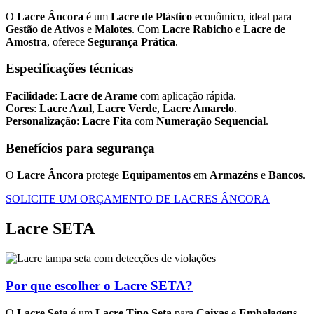
O
Lacre Âncora
é um
Lacre de Plástico
econômico, ideal para
Gestão de Ativos
e
Malotes
. Com
Lacre Rabicho
e
Lacre de
Amostra
, oferece
Segurança Prática
.
Especificações técnicas
Facilidade
:
Lacre de Arame
com aplicação rápida.
Cores
:
Lacre Azul
,
Lacre Verde
,
Lacre Amarelo
.
Personalização
:
Lacre Fita
com
Numeração Sequencial
.
Benefícios para segurança
O
Lacre Âncora
protege
Equipamentos
em
Armazéns
e
Bancos
.
SOLICITE UM ORÇAMENTO DE LACRES ÂNCORA
Lacre SETA
Por que escolher o Lacre SETA?
O
Lacre Seta
é um
Lacre Tipo Seta
para
Caixas
e
Embalagens
,