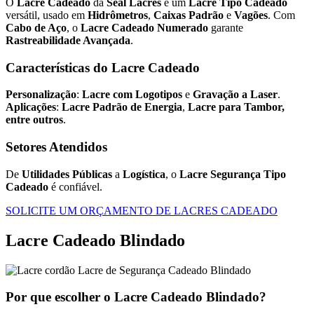
O
Lacre Cadeado
da
Seal Lacres
é um
Lacre Tipo Cadeado
versátil, usado em
Hidrômetros
,
Caixas Padrão
e
Vagões
. Com
Cabo de Aço
, o
Lacre Cadeado Numerado
garante
Rastreabilidade Avançada
.
Características do Lacre Cadeado
Personalização
:
Lacre com Logotipos
e
Gravação a Laser
.
Aplicações
:
Lacre Padrão de Energia
,
Lacre para Tambor,
entre outros
.
Setores Atendidos
De
Utilidades Públicas
a
Logística
, o
Lacre Segurança Tipo
Cadeado
é confiável.
SOLICITE UM ORÇAMENTO DE LACRES CADEADO
Lacre Cadeado Blindado
Por que escolher o Lacre Cadeado Blindado?