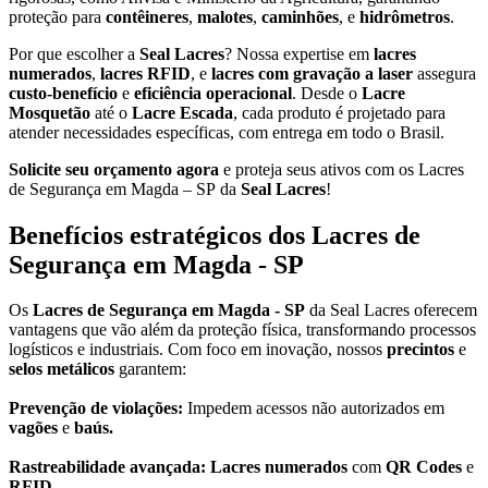
proteção para
contêineres
,
malotes
,
caminhões
, e
hidrômetros
.
Por que escolher a
Seal Lacres
? Nossa expertise em
lacres
numerados
,
lacres RFID
, e
lacres com gravação a laser
assegura
custo-benefício
e
eficiência operacional
. Desde o
Lacre
Mosquetão
até o
Lacre Escada
, cada produto é projetado para
atender necessidades específicas, com entrega em todo o Brasil.
Solicite seu orçamento agora
e proteja seus ativos com os Lacres
de Segurança em Magda – SP da
Seal Lacres
!
Benefícios estratégicos dos Lacres de
Segurança em Magda - SP
Os
Lacres de Segurança em Magda - SP
da Seal Lacres oferecem
vantagens que vão além da proteção física, transformando processos
logísticos e industriais. Com foco em inovação, nossos
precintos
e
selos metálicos
garantem:
Prevenção de violações:
Impedem acessos não autorizados em
vagões
e
baús.
Rastreabilidade avançada: Lacres numerados
com
QR Codes
e
RFID.