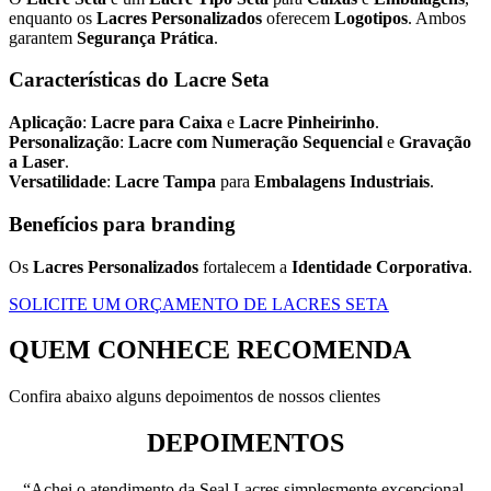
enquanto os
Lacres Personalizados
oferecem
Logotipos
. Ambos
garantem
Segurança Prática
.
Características do Lacre Seta
Aplicação
:
Lacre para Caixa
e
Lacre Pinheirinho
.
Personalização
:
Lacre com Numeração Sequencial
e
Gravação
a Laser
.
Versatilidade
:
Lacre Tampa
para
Embalagens Industriais
.
Benefícios para branding
Os
Lacres Personalizados
fortalecem a
Identidade Corporativa
.
SOLICITE UM ORÇAMENTO DE LACRES SETA
QUEM CONHECE RECOMENDA
Confira abaixo alguns depoimentos de nossos clientes
DEPOIMENTOS
“Achei o atendimento da Seal Lacres simplesmente excepcional,