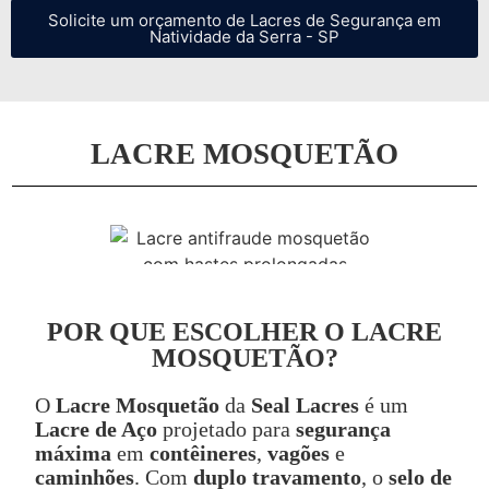
Solicite um orçamento de Lacres de Segurança em
Natividade da Serra - SP
LACRE MOSQUETÃO
POR QUE ESCOLHER O LACRE
MOSQUETÃO?
O
Lacre Mosquetão
da
Seal Lacres
é um
Lacre de Aço
projetado para
segurança
máxima
em
contêineres
,
vagões
e
caminhões
. Com
duplo travamento
, o
selo de