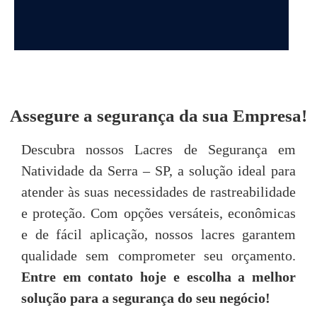
DEPOIMENTOS
Assegure a segurança da sua Empresa!
“Achei o atendimento da Seal Lacres
"
Descubra nossos Lacres de Segurança em
simplesmente excepcional, desde o primeiro
Natividade da Serra – SP, a solução ideal para
contato até o pós-venda, neste quesito são
imbatíveis! Todos são muito prestativos e
u
atender às suas necessidades de rastreabilidade
atenciosos. “
e proteção. Com opções versáteis, econômicas
e de fácil aplicação, nossos lacres garantem
Tarsis Tavares
qualidade sem comprometer seu orçamento.
Entre em contato hoje e escolha a melhor
P
solução para a segurança do seu negócio!