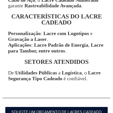
Cabo de Aço
, o
Lacre Cadeado Numerado
garante
Rastreabilidade Avançada
.
CARACTERÍSTICAS DO LACRE
CADEADO
Personalização
:
Lacre com Logotipos
e
Gravação a Laser
.
Aplicações
:
Lacre Padrão de Energia
,
Lacre
para Tambor, entre outros
.
SETORES ATENDIDOS
De
Utilidades Públicas
a
Logística
, o
Lacre
Segurança Tipo Cadeado
é confiável.
SOLICITE UM ORÇAMENTO DE LACRES CADEADO