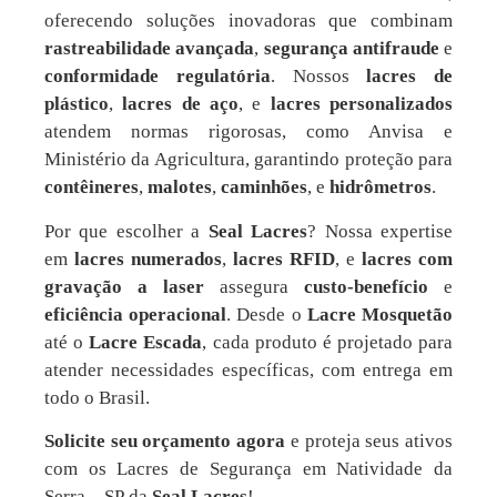
oferecendo soluções inovadoras que combinam
rastreabilidade avançada
,
segurança antifraude
e
conformidade regulatória
. Nossos
lacres de
plástico
,
lacres de aço
, e
lacres personalizados
atendem normas rigorosas, como Anvisa e
Ministério da Agricultura, garantindo proteção para
contêineres
,
malotes
,
caminhões
, e
hidrômetros
.
Por que escolher a
Seal Lacres
? Nossa expertise
em
lacres numerados
,
lacres RFID
, e
lacres com
gravação a laser
assegura
custo-benefício
e
eficiência operacional
. Desde o
Lacre Mosquetão
até o
Lacre Escada
, cada produto é projetado para
atender necessidades específicas, com entrega em
todo o Brasil.
Solicite seu orçamento agora
e proteja seus ativos
com os Lacres de Segurança em Natividade da
Serra – SP da
Seal Lacres
!