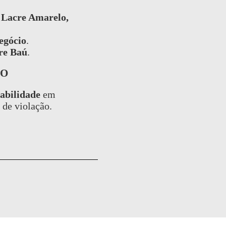
o
Lacre Amarelo,
egócio
.
re Baú
.
ÃO
abilidade
em
 de violação.