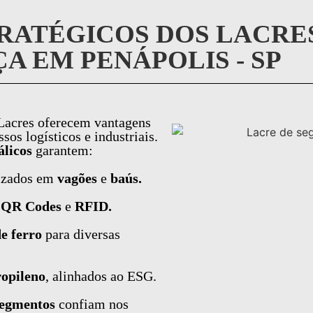
RATÉGICOS DOS LACRE
A EM PENÁPOLIS - SP
Lacres oferecem vantagens
os logísticos e industriais.
álicos
garantem:
izados em
vagões
e
baús.
m
QR Codes
e
RFID.
de ferro
para diversas
ropileno
, alinhados ao ESG.
 segmentos
confiam nos