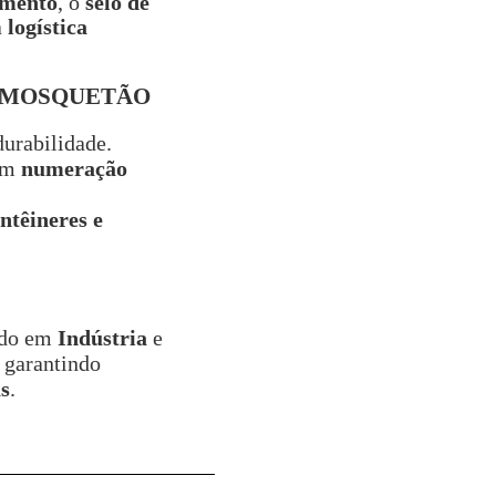
amento
, o
selo de
a
logística
E MOSQUETÃO
urabilidade.
om
numeração
ntêineres e
ado em
Indústria
e
, garantindo
s
.