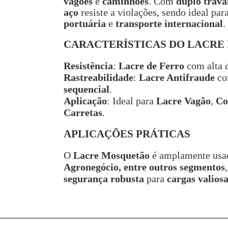
vagões
e
caminhões
. Com
duplo trav
aço
resiste a violações, sendo ideal par
portuária
e
transporte internacional
.
CARACTERÍSTICAS DO LACR
Resistência
:
Lacre de Ferro
com alta d
Rastreabilidade
:
Lacre Antifraude
c
sequencial
.
Aplicação
: Ideal para
Lacre Vagão
,
Co
Carretas
.
APLICAÇÕES PRÁTICAS
O
Lacre Mosquetão
é amplamente us
Agronegócio, entre outros segmentos
segurança robusta
para
cargas valiosa