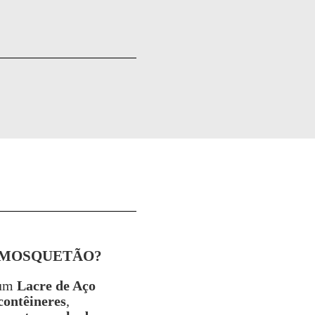
 MOSQUETÃO?
um
Lacre de Aço
contêineres
,