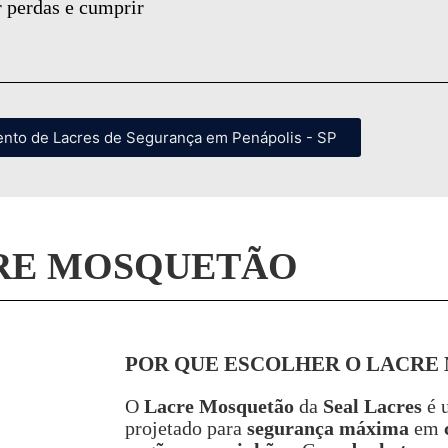
r perdas e cumprir
ento de Lacres de Segurança em Penápolis - SP
RE MOSQUETÃO
POR QUE ESCOLHER O LACRE
O
Lacre Mosquetão
da
Seal Lacres
é 
projetado para
segurança máxima
em