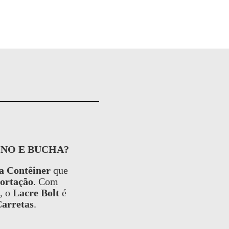
INO E BUCHA?
a Contêiner
que
ortação
. Com
, o
Lacre Bolt
é
Carretas
.