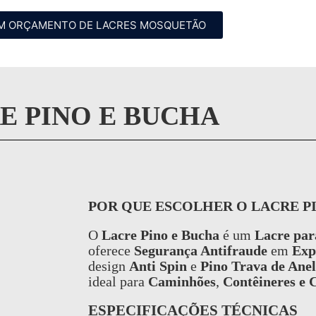
UM ORÇAMENTO DE LACRES MOSQUETÃO
E PINO E BUCHA
POR QUE ESCOLHER O LACRE P
O
Lacre Pino e Bucha
é um
Lacre par
oferece
Segurança Antifraude
em
Exp
design
Anti Spin
e
Pino Trava de Anel
ideal para
Caminhões
,
Contêineres e 
ESPECIFICAÇÕES TÉCNICAS