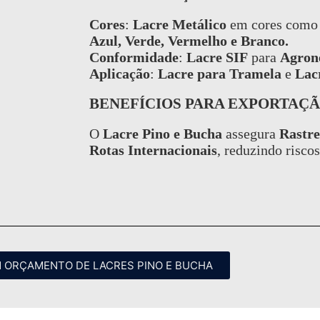
Cores
:
Lacre Metálico
em cores com
Azul, Verde, Vermelho e Branco.
Conformidade
:
Lacre SIF
para
Agron
Aplicação
:
Lacre para Tramela
e
Lac
BENEFÍCIOS PARA EXPORTAÇ
O
Lacre Pino e Bucha
assegura
Rastre
Rotas Internacionais
, reduzindo riscos
M ORÇAMENTO DE LACRES PINO E BUCHA