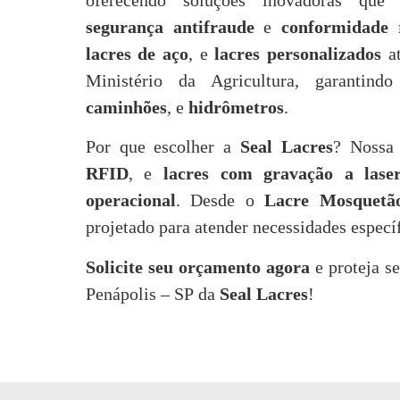
oferecendo soluções inovadoras q
segurança antifraude
e
conformidade r
lacres de aço
, e
lacres personalizados
at
Ministério da Agricultura, garantin
caminhões
, e
hidrômetros
.
Por que escolher a
Seal Lacres
? Nossa
RFID
, e
lacres com gravação a lase
operacional
. Desde o
Lacre Mosquetã
projetado para atender necessidades especí
Solicite seu orçamento agora
e proteja s
Penápolis – SP da
Seal Lacres
!