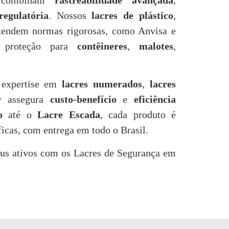
ue combinam
rastreabilidade avançada
,
egulatória
. Nossos
lacres de plástico
,
endem normas rigorosas, como Anvisa e
do proteção para
contêineres
,
malotes
,
 expertise em
lacres numerados
,
lacres
r
assegura
custo-benefício
e
eficiência
o
até o
Lacre Escada
, cada produto é
ficas, com entrega em todo o Brasil.
eus ativos com os Lacres de Segurança em