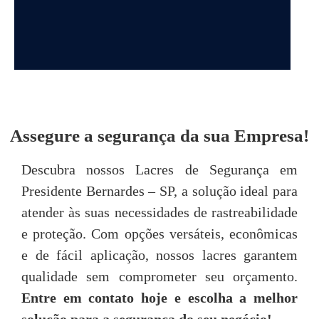
DEPOIMENTOS
Assegure a segurança da sua Empresa!
“Achei o atendimento da Seal Lacres
"
Descubra nossos Lacres de Segurança em
simplesmente excepcional, desde o primeiro
Presidente Bernardes – SP, a solução ideal para
contato até o pós-venda, neste quesito são
imbatíveis! Todos são muito prestativos e
u
atender às suas necessidades de rastreabilidade
atenciosos. “
e proteção. Com opções versáteis, econômicas
e de fácil aplicação, nossos lacres garantem
Tarsis Tavares
qualidade sem comprometer seu orçamento.
Entre em contato hoje e escolha a melhor
P
solução para a segurança do seu negócio!