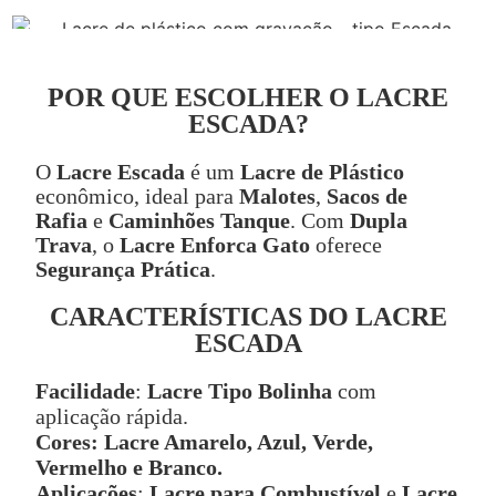
POR QUE ESCOLHER O LACRE
ESCADA?
O
Lacre Escada
é um
Lacre de Plástico
econômico, ideal para
Malotes
,
Sacos de
Rafia
e
Caminhões Tanque
. Com
Dupla
Trava
, o
Lacre Enforca Gato
oferece
Segurança Prática
.
CARACTERÍSTICAS DO LACRE
ESCADA
Facilidade
:
Lacre Tipo Bolinha
com
aplicação rápida.
Cores:
Lacre Amarelo, Azul, Verde,
Vermelho e Branco.
Aplicações
:
Lacre para Combustível
e
Lacre