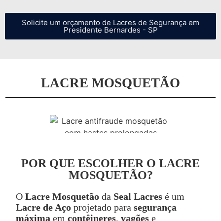
Solicite um orçamento de Lacres de Segurança em
Presidente Bernardes - SP
LACRE MOSQUETÃO
POR QUE ESCOLHER O LACRE
MOSQUETÃO?
O
Lacre Mosquetão
da
Seal Lacres
é um
Lacre de Aço
projetado para
segurança
máxima
em
contêineres
,
vagões
e