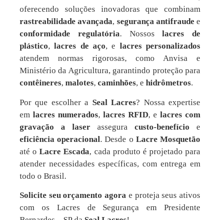
oferecendo soluções inovadoras que combinam
rastreabilidade avançada
,
segurança antifraude
e
conformidade regulatória
. Nossos
lacres de
plástico
,
lacres de aço
, e
lacres personalizados
atendem normas rigorosas, como Anvisa e
Ministério da Agricultura, garantindo proteção para
contêineres
,
malotes
,
caminhões
, e
hidrômetros
.
Por que escolher a
Seal Lacres
? Nossa expertise
em
lacres numerados
,
lacres RFID
, e
lacres com
gravação a laser
assegura
custo-benefício
e
eficiência operacional
. Desde o
Lacre Mosquetão
até o
Lacre Escada
, cada produto é projetado para
atender necessidades específicas, com entrega em
todo o Brasil.
Solicite seu orçamento agora
e proteja seus ativos
com os Lacres de Segurança em Presidente
Bernardes – SP da
Seal Lacres
!