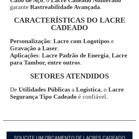
Cabo de Aço
, o
Lacre Cadeado Numerado
garante
Rastreabilidade Avançada
.
CARACTERÍSTICAS DO LACRE
CADEADO
Personalização
:
Lacre com Logotipos
e
Gravação a Laser
.
Aplicações
:
Lacre Padrão de Energia
,
Lacre
para Tambor, entre outros
.
SETORES ATENDIDOS
De
Utilidades Públicas
a
Logística
, o
Lacre
Segurança Tipo Cadeado
é confiável.
SOLICITE UM ORÇAMENTO DE LACRES CADEADO