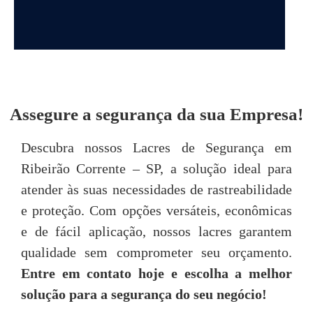
DEPOIMENTOS
Assegure a segurança da sua Empresa!
“Achei o atendimento da Seal Lacres
"
Descubra nossos Lacres de Segurança em
simplesmente excepcional, desde o primeiro
Ribeirão Corrente – SP, a solução ideal para
contato até o pós-venda, neste quesito são
imbatíveis! Todos são muito prestativos e
u
atender às suas necessidades de rastreabilidade
atenciosos. “
e proteção. Com opções versáteis, econômicas
e de fácil aplicação, nossos lacres garantem
Tarsis Tavares
qualidade sem comprometer seu orçamento.
Entre em contato hoje e escolha a melhor
P
solução para a segurança do seu negócio!