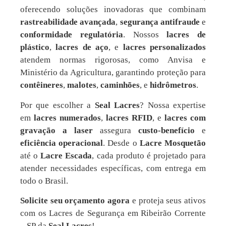
oferecendo soluções inovadoras que combinam
rastreabilidade avançada
,
segurança antifraude
e
conformidade regulatória
. Nossos
lacres de
plástico
,
lacres de aço
, e
lacres personalizados
atendem normas rigorosas, como Anvisa e
Ministério da Agricultura, garantindo proteção para
contêineres
,
malotes
,
caminhões
, e
hidrômetros
.
Por que escolher a
Seal Lacres
? Nossa expertise
em
lacres numerados
,
lacres RFID
, e
lacres com
gravação a laser
assegura
custo-benefício
e
eficiência operacional
. Desde o
Lacre Mosquetão
até o
Lacre Escada
, cada produto é projetado para
atender necessidades específicas, com entrega em
todo o Brasil.
Solicite seu orçamento agora
e proteja seus ativos
com os Lacres de Segurança em Ribeirão Corrente
– SP da
Seal Lacres
!