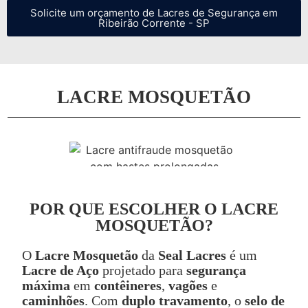
Solicite um orçamento de Lacres de Segurança em
Ribeirão Corrente - SP
LACRE MOSQUETÃO
POR QUE ESCOLHER O LACRE
MOSQUETÃO?
O
Lacre Mosquetão
da
Seal Lacres
é um
Lacre de Aço
projetado para
segurança
máxima
em
contêineres
,
vagões
e
caminhões
. Com
duplo travamento
, o
selo de