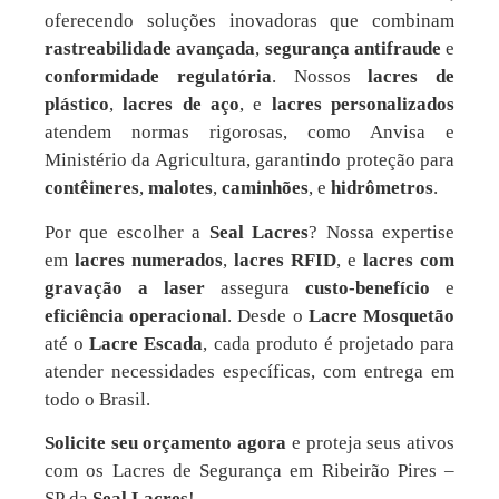
oferecendo soluções inovadoras que combinam
rastreabilidade avançada
,
segurança antifraude
e
conformidade regulatória
. Nossos
lacres de
plástico
,
lacres de aço
, e
lacres personalizados
atendem normas rigorosas, como Anvisa e
Ministério da Agricultura, garantindo proteção para
contêineres
,
malotes
,
caminhões
, e
hidrômetros
.
Por que escolher a
Seal Lacres
? Nossa expertise
em
lacres numerados
,
lacres RFID
, e
lacres com
gravação a laser
assegura
custo-benefício
e
eficiência operacional
. Desde o
Lacre Mosquetão
até o
Lacre Escada
, cada produto é projetado para
atender necessidades específicas, com entrega em
todo o Brasil.
Solicite seu orçamento agora
e proteja seus ativos
com os Lacres de Segurança em Ribeirão Pires –
SP da
Seal Lacres
!