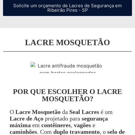
Solicite um orçamento de Lacres de Segurança em
Ribeirão Pires - SP
LACRE MOSQUETÃO
POR QUE ESCOLHER O LACRE
MOSQUETÃO?
O
Lacre Mosquetão
da
Seal Lacres
é um
Lacre de Aço
projetado para
segurança
máxima
em
contêineres
,
vagões
e
caminhões
. Com
duplo travamento
, o
selo de