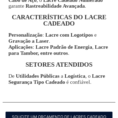
Cabo de Aço
, o
Lacre Cadeado Numerado
garante
Rastreabilidade Avançada
.
CARACTERÍSTICAS DO LACRE
CADEADO
Personalização
:
Lacre com Logotipos
e
Gravação a Laser
.
Aplicações
:
Lacre Padrão de Energia
,
Lacre
para Tambor, entre outros
.
SETORES ATENDIDOS
De
Utilidades Públicas
a
Logística
, o
Lacre
Segurança Tipo Cadeado
é confiável.
SOLICITE UM ORÇAMENTO DE LACRES CADEADO