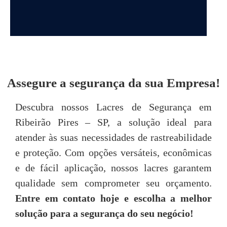
DEPOIMENTOS
Assegure a segurança da sua Empresa!
“Achei o atendimento da Seal Lacres
"
Descubra nossos Lacres de Segurança em
simplesmente excepcional, desde o primeiro
Ribeirão Pires – SP, a solução ideal para
contato até o pós-venda, neste quesito são
imbatíveis! Todos são muito prestativos e
u
atender às suas necessidades de rastreabilidade
atenciosos. “
e proteção. Com opções versáteis, econômicas
e de fácil aplicação, nossos lacres garantem
Tarsis Tavares
qualidade sem comprometer seu orçamento.
Entre em contato hoje e escolha a melhor
P
solução para a segurança do seu negócio!