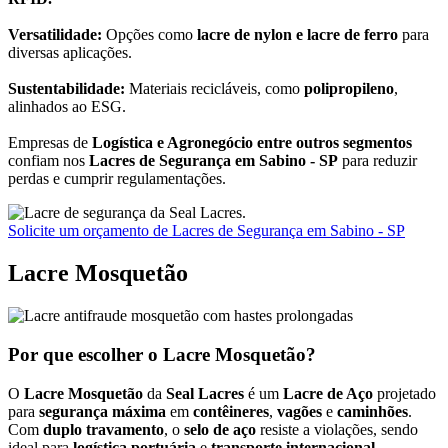
Versatilidade:
Opções como
lacre de nylon e lacre de ferro
para
diversas aplicações.
Sustentabilidade:
Materiais recicláveis, como
polipropileno
,
alinhados ao ESG.
Empresas de
Logística e Agronegócio entre outros segmentos
confiam nos
Lacres de Segurança em Sabino - SP
para reduzir
perdas e cumprir regulamentações.
Solicite um orçamento de Lacres de Segurança em Sabino - SP
Lacre Mosquetão
Por que escolher o Lacre Mosquetão?
O
Lacre Mosquetão
da
Seal Lacres
é um
Lacre de Aço
projetado
para
segurança máxima
em
contêineres
,
vagões
e
caminhões
.
Com
duplo travamento
, o
selo de aço
resiste a violações, sendo
ideal para
logística portuária
e
transporte internacional
.