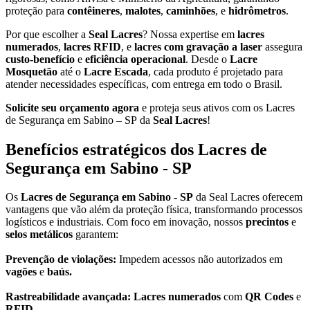
proteção para
contêineres
,
malotes
,
caminhões
, e
hidrômetros
.
Por que escolher a
Seal Lacres
? Nossa expertise em
lacres
numerados
,
lacres RFID
, e
lacres com gravação a laser
assegura
custo-benefício
e
eficiência operacional
. Desde o
Lacre
Mosquetão
até o
Lacre Escada
, cada produto é projetado para
atender necessidades específicas, com entrega em todo o Brasil.
Solicite seu orçamento agora
e proteja seus ativos com os Lacres
de Segurança em Sabino – SP da
Seal Lacres
!
Benefícios estratégicos dos Lacres de
Segurança em Sabino - SP
Os
Lacres de Segurança em Sabino - SP
da Seal Lacres oferecem
vantagens que vão além da proteção física, transformando processos
logísticos e industriais. Com foco em inovação, nossos
precintos
e
selos metálicos
garantem:
Prevenção de violações:
Impedem acessos não autorizados em
vagões
e
baús.
Rastreabilidade avançada: Lacres numerados
com
QR Codes
e
RFID.