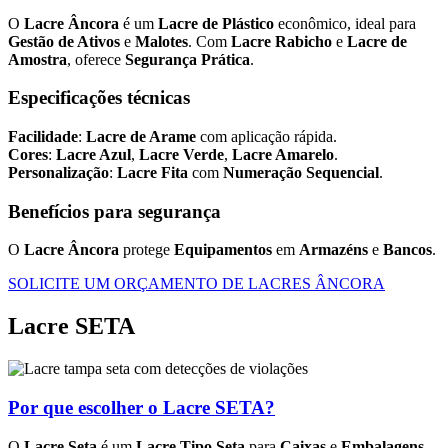
O
Lacre Âncora
é um
Lacre de Plástico
econômico, ideal para
Gestão de Ativos
e
Malotes
. Com
Lacre Rabicho
e
Lacre de
Amostra
, oferece
Segurança Prática
.
Especificações técnicas
Facilidade
:
Lacre de Arame
com aplicação rápida.
Cores
:
Lacre Azul
,
Lacre Verde
,
Lacre Amarelo
.
Personalização
:
Lacre Fita
com
Numeração Sequencial
.
Benefícios para segurança
O
Lacre Âncora
protege
Equipamentos
em
Armazéns
e
Bancos
.
SOLICITE UM ORÇAMENTO DE LACRES ÂNCORA
Lacre SETA
Por que escolher o Lacre SETA?
O
Lacre Seta
é um
Lacre Tipo Seta
para
Caixas
e
Embalagens
,