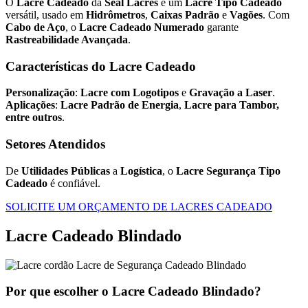
O
Lacre Cadeado
da
Seal Lacres
é um
Lacre Tipo Cadeado
versátil, usado em
Hidrômetros
,
Caixas Padrão
e
Vagões
. Com
Cabo de Aço
, o
Lacre Cadeado Numerado
garante
Rastreabilidade Avançada
.
Características do Lacre Cadeado
Personalização
:
Lacre com Logotipos
e
Gravação a Laser
.
Aplicações
:
Lacre Padrão de Energia
,
Lacre para Tambor,
entre outros
.
Setores Atendidos
De
Utilidades Públicas
a
Logística
, o
Lacre Segurança Tipo
Cadeado
é confiável.
SOLICITE UM ORÇAMENTO DE LACRES CADEADO
Lacre Cadeado Blindado
Por que escolher o Lacre Cadeado Blindado?