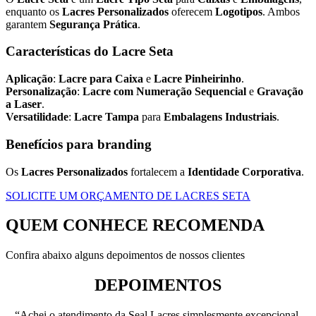
enquanto os
Lacres Personalizados
oferecem
Logotipos
. Ambos
garantem
Segurança Prática
.
Características do Lacre Seta
Aplicação
:
Lacre para Caixa
e
Lacre Pinheirinho
.
Personalização
:
Lacre com Numeração Sequencial
e
Gravação
a Laser
.
Versatilidade
:
Lacre Tampa
para
Embalagens Industriais
.
Benefícios para branding
Os
Lacres Personalizados
fortalecem a
Identidade Corporativa
.
SOLICITE UM ORÇAMENTO DE LACRES SETA
QUEM CONHECE RECOMENDA
Confira abaixo alguns depoimentos de nossos clientes
DEPOIMENTOS
“Achei o atendimento da Seal Lacres simplesmente excepcional,