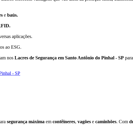
es
e
baús.
FID.
versas aplicações.
dos ao ESG.
iam nos
Lacres de Segurança em Santo Antônio do Pinhal - SP
para
Pinhal - SP
para
segurança máxima
em
contêineres
,
vagões
e
caminhões
. Com
d