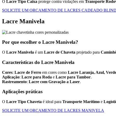
O
Lacre Tipo Caixa
protege contra violações em
Transporte Rodov
SOLICITE UM ORÇAMENTO DE LACRES CADEADO BLIN
Lacre Manivela
Por que escolher o Lacre Manivela?
O
Lacre Manivela
é um
Lacre de Chaveta
projetado para
Caminh
Características do Lacre Manivela
Cores
:
Lacre de Ferro
em cores como
Lacre Laranja, Azul, Verde
Aplicação
:
Lacre para Roda
e
Lacre para Tambor
.
Rastreamento
:
Lacre com Gravação a Laser
.
Aplicações práticas
O
Lacre Tipo Chaveta
é ideal para
Transporte Marítimo
e
Logíst
SOLICITE UM ORÇAMENTO DE LACRES MANIVELA