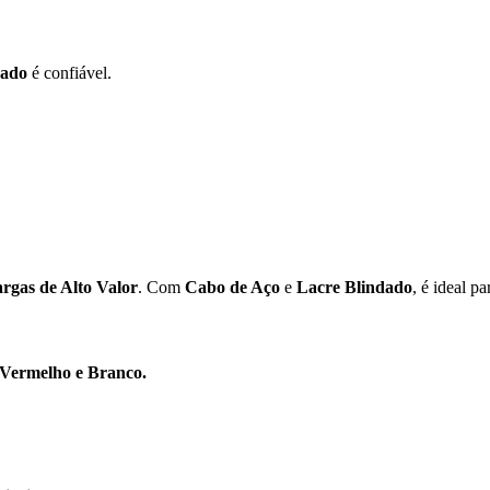
eado
é confiável.
rgas de Alto Valor
. Com
Cabo de Aço
e
Lacre Blindado
, é ideal p
 Vermelho e Branco.