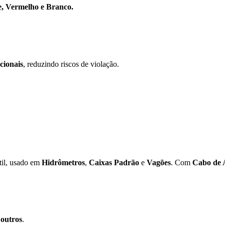
e, Vermelho e Branco.
cionais
, reduzindo riscos de violação.
til, usado em
Hidrômetros
,
Caixas Padrão
e
Vagões
. Com
Cabo de 
 outros
.