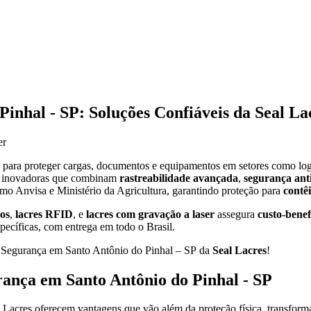
inhal - SP: Soluções Confiáveis da Seal La
para proteger cargas, documentos e equipamentos em setores como logí
es inovadoras que combinam
rastreabilidade avançada
,
segurança ant
o Anvisa e Ministério da Agricultura, garantindo proteção para
contê
os
,
lacres RFID
, e
lacres com gravação a laser
assegura
custo-benef
pecíficas, com entrega em todo o Brasil.
e Segurança em Santo Antônio do Pinhal – SP da
Seal Lacres
!
urança em Santo Antônio do Pinhal - SP
 Lacres oferecem vantagens que vão além da proteção física, transform