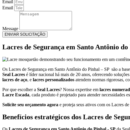
Email
Email
Message
ENVIAR SOLICITAÇÃO
Lacres de Segurança em Santo Antônio do P
Os Lacres de Segurança em Santo Antônio do Pinhal – SP são a base 
Seal Lacres
é líder nacional há mais de 20 anos, oferecendo soluçõ
lacres de aço
, e
lacres personalizados
atendem normas rigorosas, com
Por que escolher a
Seal Lacres
? Nossa expertise em
lacres numerad
Lacre Escada
, cada produto é projetado para atender necessidades es
Solicite seu orçamento agora
e proteja seus ativos com os Lacres d
Benefícios estratégicos dos Lacres de Seg
Os
Lacres de Segurança em Santo Antônio do Pinhal - SP
da Seal