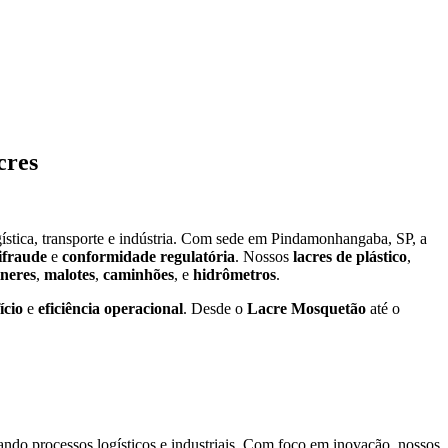
cres
stica, transporte e indústria. Com sede em Pindamonhangaba, SP, a
ifraude
e
conformidade regulatória
. Nossos
lacres de plástico
,
ineres
,
malotes
,
caminhões
, e
hidrômetros
.
ício
e
eficiência operacional
. Desde o
Lacre Mosquetão
até o
ando processos logísticos e industriais. Com foco em inovação, nossos