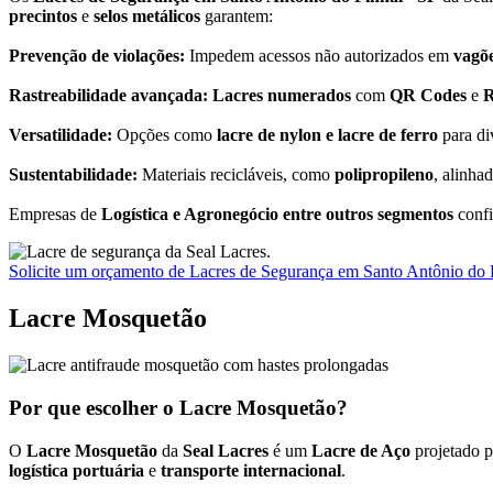
precintos
e
selos metálicos
garantem:
Prevenção de violações:
Impedem acessos não autorizados em
vagõ
Rastreabilidade avançada: Lacres numerados
com
QR Codes
e
R
Versatilidade:
Opções como
lacre de nylon e lacre de ferro
para di
Sustentabilidade:
Materiais recicláveis, como
polipropileno
, alinha
Empresas de
Logística e Agronegócio entre outros segmentos
conf
Solicite um orçamento de Lacres de Segurança em Santo Antônio do 
Lacre Mosquetão
Por que escolher o Lacre Mosquetão?
O
Lacre Mosquetão
da
Seal Lacres
é um
Lacre de Aço
projetado 
logística portuária
e
transporte internacional
.