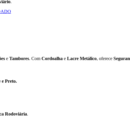
iário
.
DADO
ões
e
Tambores
. Com
Cordoalha
e
Lacre Metálico
, oferece
Seguran
 e Preto.
ica Rodoviária
.