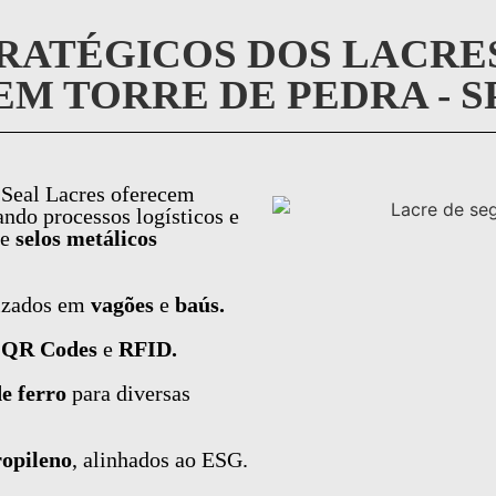
RATÉGICOS DOS LACRE
M TORRE DE PEDRA - S
Seal Lacres oferecem
ando processos logísticos e
e
selos metálicos
izados em
vagões
e
baús.
m
QR Codes
e
RFID.
de ferro
para diversas
ropileno
, alinhados ao ESG.