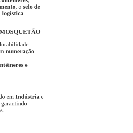
contêineres
,
amento
, o
selo de
a
logística
E MOSQUETÃO
urabilidade.
om
numeração
ntêineres e
ado em
Indústria
e
, garantindo
s
.