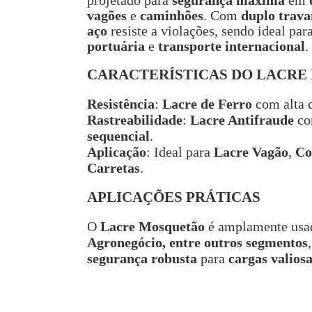
projetado para
segurança máxima
em
vagões
e
caminhões
. Com
duplo trav
aço
resiste a violações, sendo ideal par
portuária
e
transporte internacional
.
CARACTERÍSTICAS DO LACR
Resistência
:
Lacre de Ferro
com alta d
Rastreabilidade
:
Lacre Antifraude
c
sequencial
.
Aplicação
: Ideal para
Lacre Vagão
,
Co
Carretas
.
APLICAÇÕES PRÁTICAS
O
Lacre Mosquetão
é amplamente us
Agronegócio, entre outros segmentos
segurança robusta
para
cargas valiosa