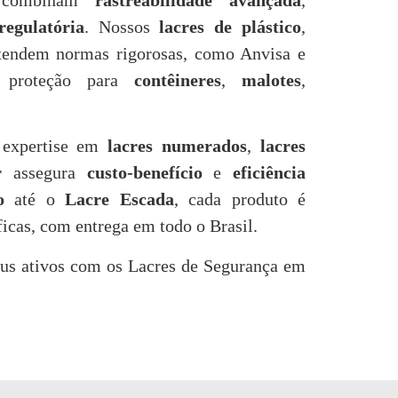
ue combinam
rastreabilidade avançada
,
egulatória
. Nossos
lacres de plástico
,
endem normas rigorosas, como Anvisa e
do proteção para
contêineres
,
malotes
,
 expertise em
lacres numerados
,
lacres
r
assegura
custo-benefício
e
eficiência
o
até o
Lacre Escada
, cada produto é
ficas, com entrega em todo o Brasil.
eus ativos com os Lacres de Segurança em