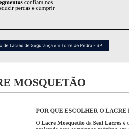
 segmentos
confiam nos
eduzir perdas e cumprir
to de Lacres de Segurança em Torre de Pedra - SP
RE MOSQUETÃO
POR QUE ESCOLHER O LACRE
O
Lacre Mosquetão
da
Seal Lacres
é 