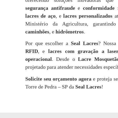
oferecendo soluções inovadoras q
segurança antifraude
e
conformidade r
lacres de aço
, e
lacres personalizados
at
Ministério da Agricultura, garantin
caminhões
, e
hidrômetros
.
Por que escolher a
Seal Lacres
? Nossa
RFID
, e
lacres com gravação a lase
operacional
. Desde o
Lacre Mosquetã
projetado para atender necessidades especí
Solicite seu orçamento agora
e proteja s
Torre de Pedra – SP da
Seal Lacres
!