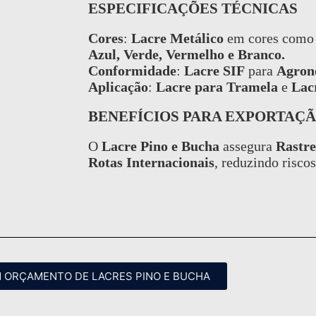
ESPECIFICAÇÕES TÉCNICAS
Cores
:
Lacre Metálico
em cores com
Azul, Verde, Vermelho e Branco.
Conformidade
:
Lacre SIF
para
Agron
Aplicação
:
Lacre para Tramela
e
Lac
BENEFÍCIOS PARA EXPORTAÇ
O
Lacre Pino e Bucha
assegura
Rastre
Rotas Internacionais
, reduzindo riscos
M ORÇAMENTO DE LACRES PINO E BUCHA