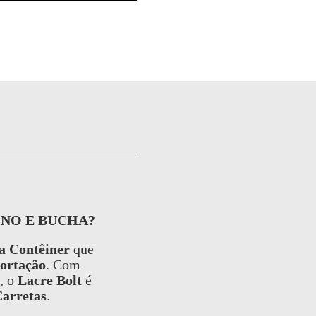
INO E BUCHA?
a Contêiner
que
ortação
. Com
, o
Lacre Bolt
é
Carretas
.