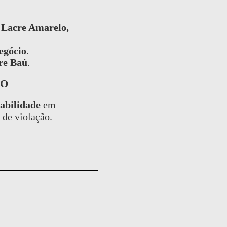
o
Lacre Amarelo,
egócio
.
re Baú
.
ÃO
abilidade
em
 de violação.