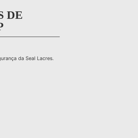
S DE
P