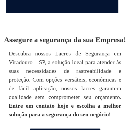
DEPOIMENTOS
Assegure a segurança da sua Empresa!
“Achei o atendimento da Seal Lacres
"
Descubra nossos Lacres de Segurança em
simplesmente excepcional, desde o primeiro
Viradouro – SP, a solução ideal para atender às
contato até o pós-venda, neste quesito são
imbatíveis! Todos são muito prestativos e
u
suas necessidades de rastreabilidade e
atenciosos. “
proteção. Com opções versáteis, econômicas e
de fácil aplicação, nossos lacres garantem
Tarsis Tavares
qualidade sem comprometer seu orçamento.
Entre em contato hoje e escolha a melhor
P
solução para a segurança do seu negócio!