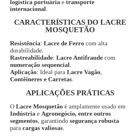
logística portuária
e
transporte
internacional
.
CARACTERÍSTICAS DO LACRE
MOSQUETÃO
Resistência
:
Lacre de Ferro
com alta
durabilidade.
Rastreabilidade
:
Lacre Antifraude
com
numeração sequencial
.
Aplicação
: Ideal para
Lacre Vagão
,
Contêineres e Carretas
.
APLICAÇÕES PRÁTICAS
O
Lacre Mosquetão
é amplamente usado em
Indústria
e
Agronegócio, entre outros
segmentos
, garantindo
segurança robusta
para
cargas valiosas
.