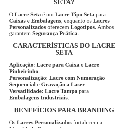
SETA?
O
Lacre Seta
é um
Lacre Tipo Seta
para
Caixas
e
Embalagens
, enquanto os
Lacres
Personalizados
oferecem
Logotipos
. Ambos
garantem
Segurança Prática
.
CARACTERÍSTICAS DO LACRE
SETA
Aplicação
:
Lacre para Caixa
e
Lacre
Pinheirinho
.
Personalização
:
Lacre com Numeração
Sequencial
e
Gravação a Laser
.
Versatilidade
:
Lacre Tampa
para
Embalagens Industriais
.
BENEFÍCIOS PARA BRANDING
Os
Lacres Personalizados
fortalecem a