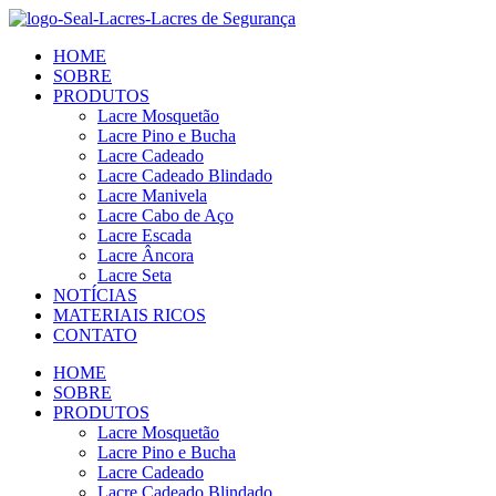
Ir
para
HOME
o
SOBRE
conteúdo
PRODUTOS
Lacre Mosquetão
Lacre Pino e Bucha
Lacre Cadeado
Lacre Cadeado Blindado
Lacre Manivela
Lacre Cabo de Aço
Lacre Escada
Lacre Âncora
Lacre Seta
NOTÍCIAS
MATERIAIS RICOS
CONTATO
HOME
SOBRE
PRODUTOS
Lacre Mosquetão
Lacre Pino e Bucha
Lacre Cadeado
Lacre Cadeado Blindado