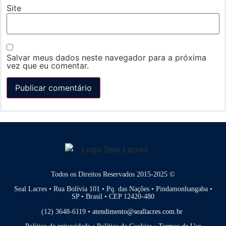
Site
Salvar meus dados neste navegador para a próxima
vez que eu comentar.
Todos os Direitos Reservados 2015-2025 ©
Seal Lacres • Rua Bolívia 101 • Pq. das Nações • Pindamonhangaba •
SP • Brasil • CEP 12420-480
(12) 3648-6119 •
atendimento@seallacres.com.br